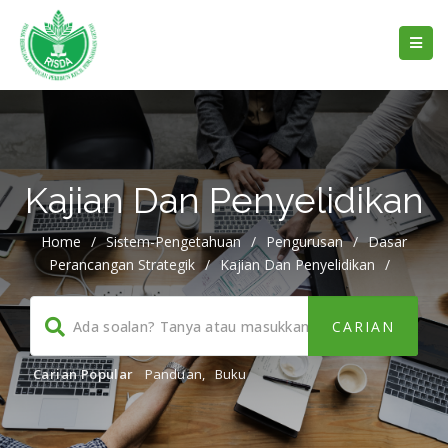
Kajian Dan Penyelidikan
Home
/
Sistem-Pengetahuan
/
Pengurusan
/
Dasar
Perancangan Strategik
/
Kajian Dan Penyelidikan
/
Carian Popular
Panduan
,
Buku