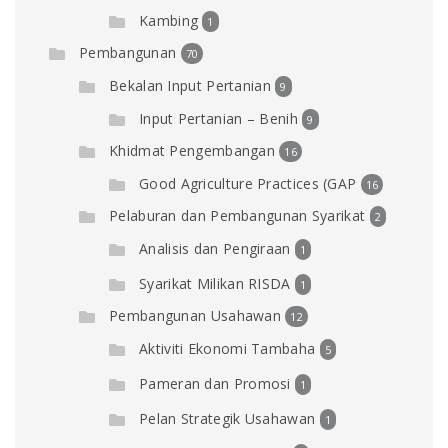
Kambing
1
Pembangunan
70
Bekalan Input Pertanian
9
Input Pertanian – Benih
9
Khidmat Pengembangan
16
Good Agriculture Practices (GAP
16
Pelaburan dan Pembangunan Syarikat
2
Analisis dan Pengiraan
1
Syarikat Milikan RISDA
1
Pembangunan Usahawan
12
Aktiviti Ekonomi Tambaha
5
Pameran dan Promosi
1
Pelan Strategik Usahawan
1