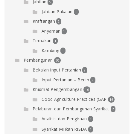
Jahitan
5
Jahitan Pakaian
5
Kraftangan
2
Anyaman
1
Ternakan
1
Kambing
1
Pembangunan
70
Bekalan Input Pertanian
9
Input Pertanian – Benih
9
Khidmat Pengembangan
16
Good Agriculture Practices (GAP
16
Pelaburan dan Pembangunan Syarikat
2
Analisis dan Pengiraan
1
Syarikat Milikan RISDA
1