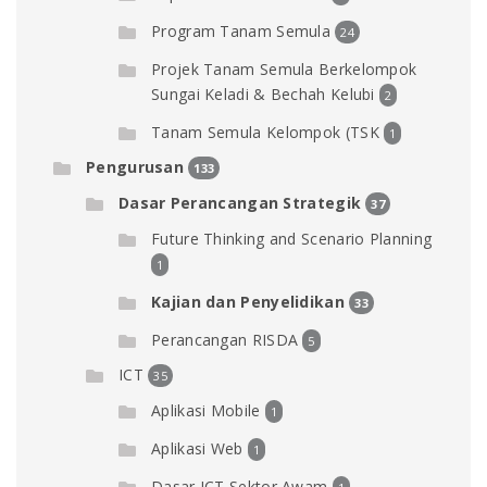
Program Tanam Semula
24
Projek Tanam Semula Berkelompok
Sungai Keladi & Bechah Kelubi
2
Tanam Semula Kelompok (TSK
1
Pengurusan
133
Dasar Perancangan Strategik
37
Future Thinking and Scenario Planning
1
Kajian dan Penyelidikan
33
Perancangan RISDA
5
ICT
35
Aplikasi Mobile
1
Aplikasi Web
1
Dasar ICT Sektor Awam