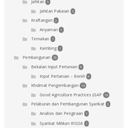
Jahitan
5
Jahitan Pakaian
5
Kraftangan
2
Anyaman
1
Ternakan
1
Kambing
1
Pembangunan
70
Bekalan Input Pertanian
9
Input Pertanian – Benih
9
Khidmat Pengembangan
16
Good Agriculture Practices (GAP
16
Pelaburan dan Pembangunan Syarikat
2
Analisis dan Pengiraan
1
Syarikat Milikan RISDA
1