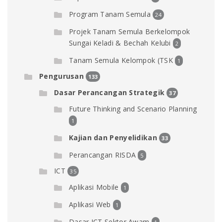
Program Tanam Semula
24
Projek Tanam Semula Berkelompok
Sungai Keladi & Bechah Kelubi
2
Tanam Semula Kelompok (TSK
1
Pengurusan
133
Dasar Perancangan Strategik
37
Future Thinking and Scenario Planning
1
Kajian dan Penyelidikan
33
Perancangan RISDA
5
ICT
35
Aplikasi Mobile
1
Aplikasi Web
1
Dasar ICT Sektor Awam