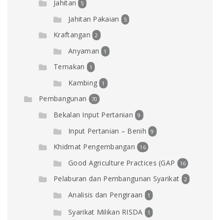
Jahitan
5
Jahitan Pakaian
5
Kraftangan
2
Anyaman
1
Ternakan
1
Kambing
1
Pembangunan
70
Bekalan Input Pertanian
9
Input Pertanian – Benih
9
Khidmat Pengembangan
16
Good Agriculture Practices (GAP
16
Pelaburan dan Pembangunan Syarikat
2
Analisis dan Pengiraan
1
Syarikat Milikan RISDA
1