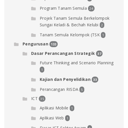
Program Tanam Semula
24
Projek Tanam Semula Berkelompok
Sungai Keladi & Bechah Kelubi
2
Tanam Semula Kelompok (TSK
1
Pengurusan
133
Dasar Perancangan Strategik
37
Future Thinking and Scenario Planning
1
Kajian dan Penyelidikan
33
Perancangan RISDA
5
ICT
35
Aplikasi Mobile
1
Aplikasi Web
1
Dasar ICT Sektor Awam