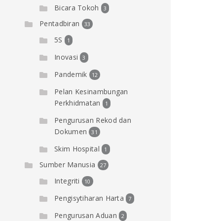
Bicara Tokoh
3
Pentadbiran
33
5S
1
Inovasi
3
Pandemik
12
Pelan Kesinambungan
Perkhidmatan
1
Pengurusan Rekod dan
Dokumen
31
Skim Hospital
1
Sumber Manusia
27
Integriti
10
Pengisytiharan Harta
7
Pengurusan Aduan
2