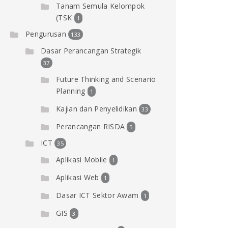
Tanam Semula Kelompok
(TSK
1
Pengurusan
133
Dasar Perancangan Strategik
37
Future Thinking and Scenario
Planning
1
Kajian dan Penyelidikan
33
Perancangan RISDA
5
ICT
35
Aplikasi Mobile
1
Aplikasi Web
1
Dasar ICT Sektor Awam
1
GIS
3