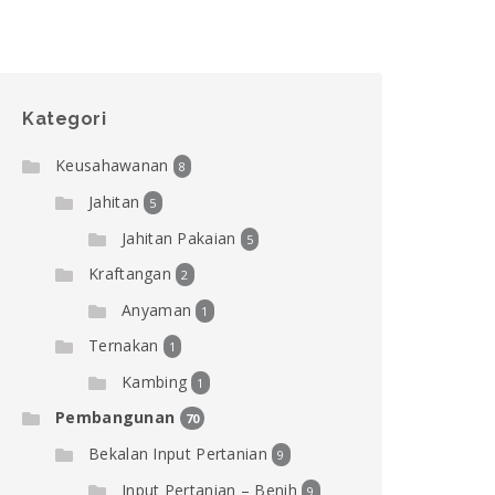
Kategori
Keusahawanan
8
Jahitan
5
Jahitan Pakaian
5
Kraftangan
2
Anyaman
1
Ternakan
1
Kambing
1
Pembangunan
70
Bekalan Input Pertanian
9
Input Pertanian – Benih
9