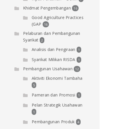
Khidmat Pengembangan
16
Good Agriculture Practices
(GAP
16
Pelaburan dan Pembangunan
Syarikat
2
Analisis dan Pengiraan
1
Syarikat Milikan RISDA
1
Pembangunan Usahawan
12
Aktiviti Ekonomi Tambaha
5
Pameran dan Promosi
1
Pelan Strategik Usahawan
1
Pembangunan Produk
4