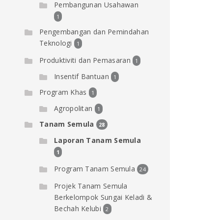
Pembangunan Usahawan
1
Pengembangan dan Pemindahan
Teknologi
1
Produktiviti dan Pemasaran
1
Insentif Bantuan
1
Program Khas
1
Agropolitan
1
Tanam Semula
28
Laporan Tanam Semula
1
Program Tanam Semula
24
Projek Tanam Semula
Berkelompok Sungai Keladi &
Bechah Kelubi
2