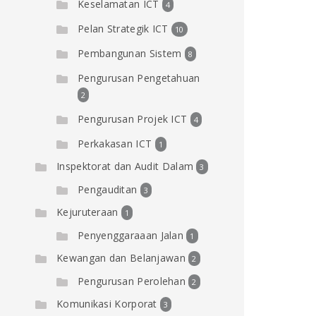
Keselamatan ICT
4
Pelan Strategik ICT
10
Pembangunan Sistem
8
Pengurusan Pengetahuan
2
Pengurusan Projek ICT
4
Perkakasan ICT
1
Inspektorat dan Audit Dalam
3
Pengauditan
3
Kejuruteraan
1
Penyenggaraaan Jalan
1
Kewangan dan Belanjawan
2
Pengurusan Perolehan
2
Komunikasi Korporat
3