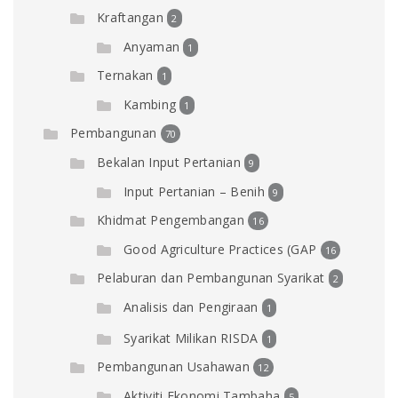
Kraftangan
2
Anyaman
1
Ternakan
1
Kambing
1
Pembangunan
70
Bekalan Input Pertanian
9
Input Pertanian – Benih
9
Khidmat Pengembangan
16
Good Agriculture Practices (GAP
16
Pelaburan dan Pembangunan Syarikat
2
Analisis dan Pengiraan
1
Syarikat Milikan RISDA
1
Pembangunan Usahawan
12
Aktiviti Ekonomi Tambaha
5