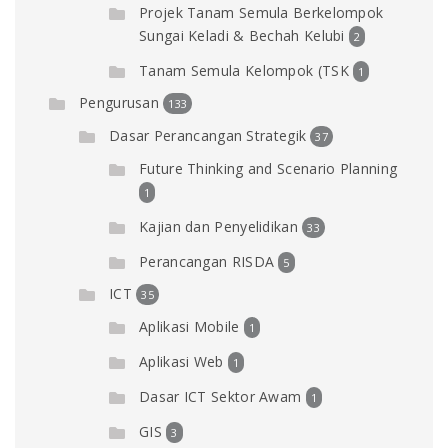
Projek Tanam Semula Berkelompok
Sungai Keladi & Bechah Kelubi
2
Tanam Semula Kelompok (TSK
1
Pengurusan
133
Dasar Perancangan Strategik
37
Future Thinking and Scenario Planning
1
Kajian dan Penyelidikan
33
Perancangan RISDA
5
ICT
35
Aplikasi Mobile
1
Aplikasi Web
1
Dasar ICT Sektor Awam
1
GIS
3