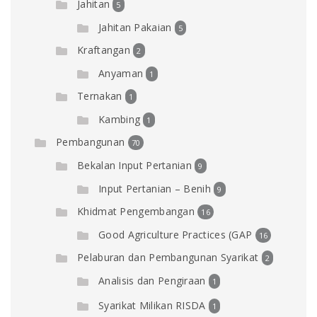
Jahitan
5
Jahitan Pakaian
5
Kraftangan
2
Anyaman
1
Ternakan
1
Kambing
1
Pembangunan
70
Bekalan Input Pertanian
9
Input Pertanian – Benih
9
Khidmat Pengembangan
16
Good Agriculture Practices (GAP
16
Pelaburan dan Pembangunan Syarikat
2
Analisis dan Pengiraan
1
Syarikat Milikan RISDA
1