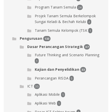
Program Tanam Semula
24
Projek Tanam Semula Berkelompok
Sungai Keladi & Bechah Kelubi
2
Tanam Semula Kelompok (TSK
1
Pengurusan
133
Dasar Perancangan Strategik
37
Future Thinking and Scenario Planning
1
Kajian dan Penyelidikan
33
Perancangan RISDA
5
ICT
35
Aplikasi Mobile
1
Aplikasi Web
1
Dasar ICT Sektor Awam