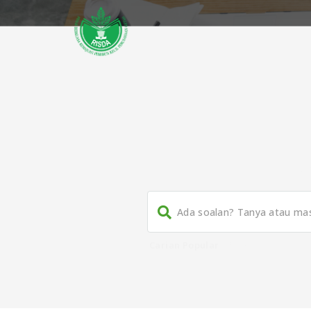
Ho
Carian Popular
Panduan
,
Buku