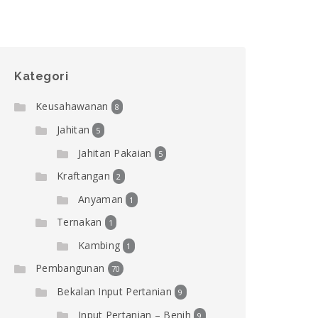
Kategori
Keusahawanan
8
Jahitan
5
Jahitan Pakaian
5
Kraftangan
2
Anyaman
1
Ternakan
1
Kambing
1
Pembangunan
70
Bekalan Input Pertanian
9
Input Pertanian – Benih
9