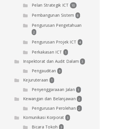
Pelan Strategik ICT
10
Pembangunan Sistem
8
Pengurusan Pengetahuan
2
Pengurusan Projek ICT
4
Perkakasan ICT
1
Inspektorat dan Audit Dalam
3
Pengauditan
3
Kejuruteraan
1
Penyenggaraaan Jalan
1
Kewangan dan Belanjawan
2
Pengurusan Perolehan
2
Komunikasi Korporat
3
Bicara Tokoh
3