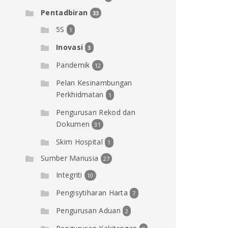
Pentadbiran
33
5S
1
Inovasi
3
Pandemik
12
Pelan Kesinambungan
Perkhidmatan
1
Pengurusan Rekod dan
Dokumen
31
Skim Hospital
1
Sumber Manusia
27
Integriti
10
Pengisytiharan Harta
7
Pengurusan Aduan
2