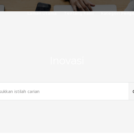
Laman Utama
Tentang Kami
Kategori Peng
Inovasi
me
/
Sistem-Pengetahuan
/
Pengurusan
/
Pentadbiran
/
Inovas