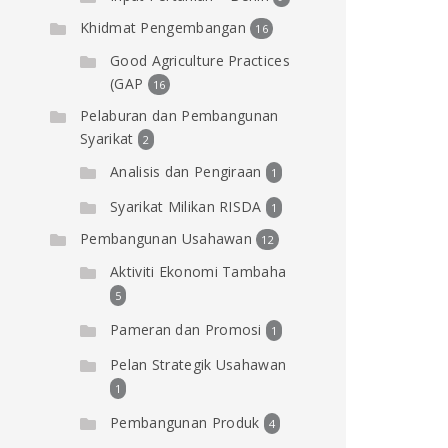
Khidmat Pengembangan
16
Good Agriculture Practices
(GAP
16
Pelaburan dan Pembangunan
Syarikat
2
Analisis dan Pengiraan
1
Syarikat Milikan RISDA
1
Pembangunan Usahawan
12
Aktiviti Ekonomi Tambaha
5
Pameran dan Promosi
1
Pelan Strategik Usahawan
1
Pembangunan Produk
4