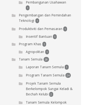
Pembangunan Usahawan
1
Pengembangan dan Pemindahan
Teknologi
1
Produktiviti dan Pemasaran
1
Insentif Bantuan
1
Program Khas
1
Agropolitan
1
Tanam Semula
28
Laporan Tanam Semula
1
Program Tanam Semula
24
Projek Tanam Semula
Berkelompok Sungai Keladi &
Bechah Kelubi
2
Tanam Semula Kelompok