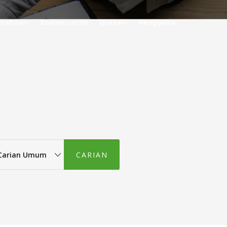
etahuan
Soalan Lazim
Glosari
Pengguna
i
/