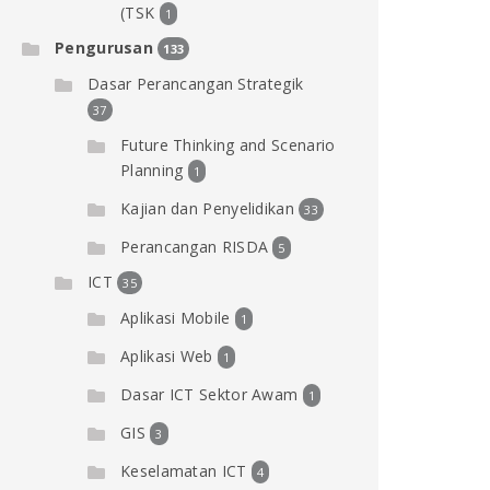
(TSK
1
Pengurusan
133
Dasar Perancangan Strategik
37
Future Thinking and Scenario
Planning
1
Kajian dan Penyelidikan
33
Perancangan RISDA
5
ICT
35
Aplikasi Mobile
1
Aplikasi Web
1
Dasar ICT Sektor Awam
1
GIS
3
Keselamatan ICT
4