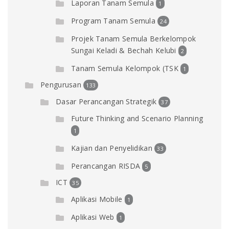
Laporan Tanam Semula
1
Program Tanam Semula
24
Projek Tanam Semula Berkelompok
Sungai Keladi & Bechah Kelubi
2
Tanam Semula Kelompok (TSK
1
Pengurusan
133
Dasar Perancangan Strategik
37
Future Thinking and Scenario Planning
1
Kajian dan Penyelidikan
33
Perancangan RISDA
5
ICT
35
Aplikasi Mobile
1
Aplikasi Web
1