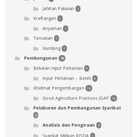
Jahitan Pakaian
5
Kraftangan
2
Anyaman
1
Ternakan
1
Kambing
1
Pembangunan
70
Bekalan Input Pertanian
9
Input Pertanian – Benih
9
Khidmat Pengembangan
16
Good Agriculture Practices (GAP
16
Pelaburan dan Pembangunan Syarikat
2
Analisis dan Pengiraan
1
Syarikat Milikan RISDA
1