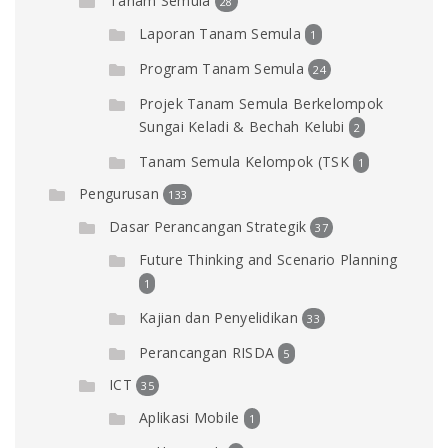
Tanam Semula
28
Laporan Tanam Semula
1
Program Tanam Semula
24
Projek Tanam Semula Berkelompok
Sungai Keladi & Bechah Kelubi
2
Tanam Semula Kelompok (TSK
1
Pengurusan
133
Dasar Perancangan Strategik
37
Future Thinking and Scenario Planning
1
Kajian dan Penyelidikan
33
Perancangan RISDA
5
ICT
35
Aplikasi Mobile
1