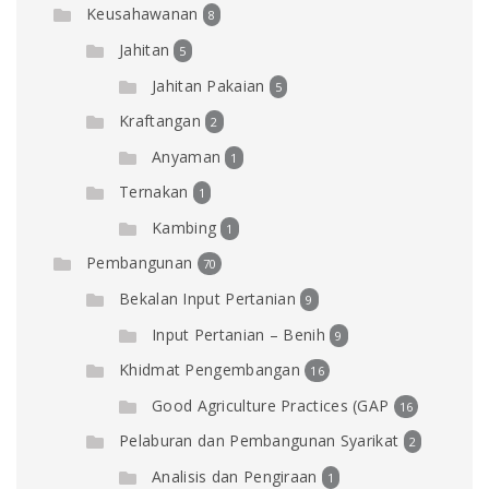
Keusahawanan
8
Jahitan
5
Jahitan Pakaian
5
Kraftangan
2
Anyaman
1
Ternakan
1
Kambing
1
Pembangunan
70
Bekalan Input Pertanian
9
Input Pertanian – Benih
9
Khidmat Pengembangan
16
Good Agriculture Practices (GAP
16
Pelaburan dan Pembangunan Syarikat
2
Analisis dan Pengiraan
1