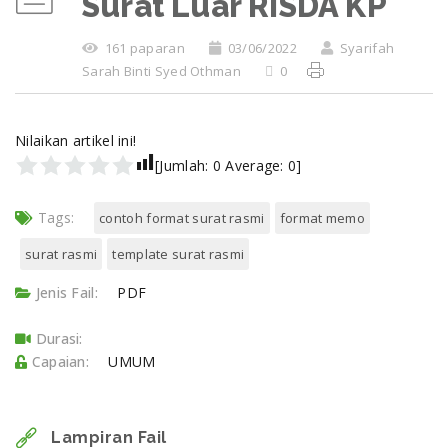
Surat Luar RISDA KP
161 paparan
03/06/2022
Syarifah
Sarah Binti Syed Othman
0
Nilaikan artikel ini!
[Jumlah:
0
Average:
0
]
Tags:
contoh format surat rasmi
format memo
surat rasmi
template surat rasmi
Jenis Fail:
PDF
Durasi:
Capaian:
UMUM
Lampiran Fail