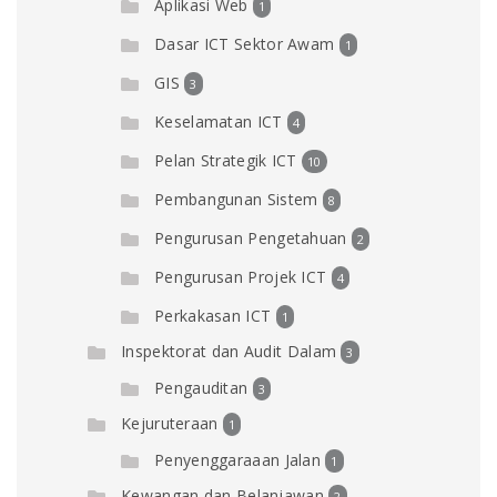
Aplikasi Web
1
Dasar ICT Sektor Awam
1
GIS
3
Keselamatan ICT
4
Pelan Strategik ICT
10
Pembangunan Sistem
8
Pengurusan Pengetahuan
2
Pengurusan Projek ICT
4
Perkakasan ICT
1
Inspektorat dan Audit Dalam
3
Pengauditan
3
Kejuruteraan
1
Penyenggaraaan Jalan
1
Kewangan dan Belanjawan
2