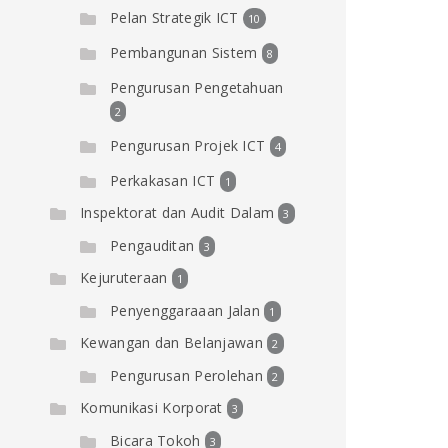
Pelan Strategik ICT
10
Pembangunan Sistem
8
Pengurusan Pengetahuan
2
Pengurusan Projek ICT
4
Perkakasan ICT
1
Inspektorat dan Audit Dalam
3
Pengauditan
3
Kejuruteraan
1
Penyenggaraaan Jalan
1
Kewangan dan Belanjawan
2
Pengurusan Perolehan
2
Komunikasi Korporat
3
Bicara Tokoh
3