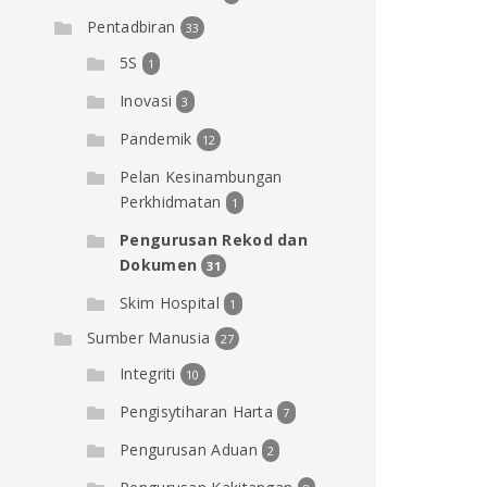
Pentadbiran
33
5S
1
Inovasi
3
Pandemik
12
Pelan Kesinambungan
Perkhidmatan
1
Pengurusan Rekod dan
Dokumen
31
Skim Hospital
1
Sumber Manusia
27
Integriti
10
Pengisytiharan Harta
7
Pengurusan Aduan
2