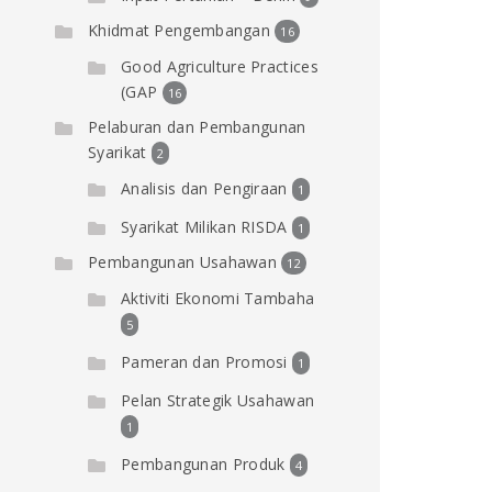
Khidmat Pengembangan
16
Good Agriculture Practices
(GAP
16
Pelaburan dan Pembangunan
Syarikat
2
Analisis dan Pengiraan
1
Syarikat Milikan RISDA
1
Pembangunan Usahawan
12
Aktiviti Ekonomi Tambaha
5
Pameran dan Promosi
1
Pelan Strategik Usahawan
1
Pembangunan Produk
4