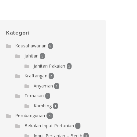
Kategori
Keusahawanan
8
Jahitan
5
Jahitan Pakaian
5
Kraftangan
2
Anyaman
1
Ternakan
1
Kambing
1
Pembangunan
70
Bekalan Input Pertanian
9
Input Pertanian – Benih
9