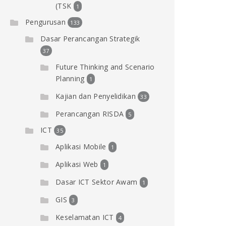
(TSK
1
Pengurusan
133
Dasar Perancangan Strategik
37
Future Thinking and Scenario
Planning
1
Kajian dan Penyelidikan
33
Perancangan RISDA
5
ICT
35
Aplikasi Mobile
1
Aplikasi Web
1
Dasar ICT Sektor Awam
1
GIS
3
Keselamatan ICT
4