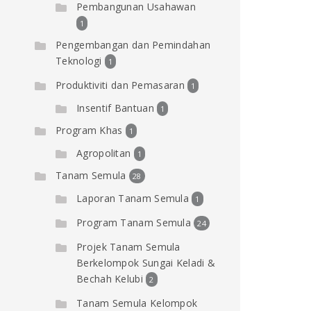
Pembangunan Usahawan
1
Pengembangan dan Pemindahan
Teknologi
1
Produktiviti dan Pemasaran
1
Insentif Bantuan
1
Program Khas
1
Agropolitan
1
Tanam Semula
28
Laporan Tanam Semula
1
Program Tanam Semula
24
Projek Tanam Semula
Berkelompok Sungai Keladi &
Bechah Kelubi
2
Tanam Semula Kelompok