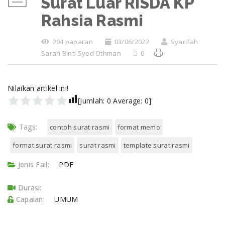
Surat Luar RISDA KP
Rahsia Rasmi
204 paparan
03/06/2022
Syarifah
Sarah Binti Syed Othman
0
Nilaikan artikel ini!
[Jumlah:
0
Average:
0
]
Tags:
contoh surat rasmi
format memo
format surat rasmi
surat rasmi
template surat rasmi
Jenis Fail:
PDF
Durasi:
Capaian:
UMUM