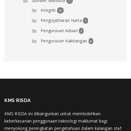
Sumber Manusia
27
Integriti
10
Pengisytiharan Harta
7
Pengurusan Aduan
2
Pengurusan Kakitangan
8
KMS RISDA
KMS RISDA ini dibangunkan untuk membolehkan
keberkesanan penggunaan teknologi maklumat bagi
menyokong peningkatan pengetahuan dalam kalangan staf