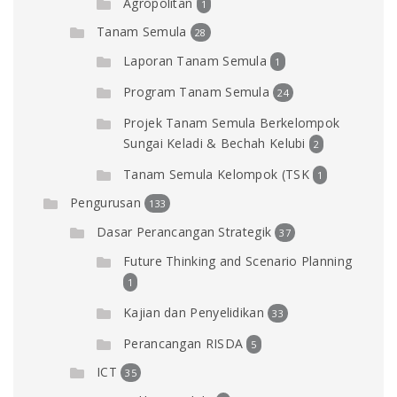
Agropolitan
1
Tanam Semula
28
Laporan Tanam Semula
1
Program Tanam Semula
24
Projek Tanam Semula Berkelompok
Sungai Keladi & Bechah Kelubi
2
Tanam Semula Kelompok (TSK
1
Pengurusan
133
Dasar Perancangan Strategik
37
Future Thinking and Scenario Planning
1
Kajian dan Penyelidikan
33
Perancangan RISDA
5
ICT
35