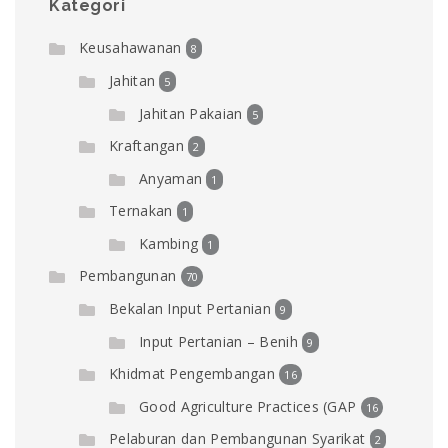
Kategori
Keusahawanan
8
Jahitan
5
Jahitan Pakaian
5
Kraftangan
2
Anyaman
1
Ternakan
1
Kambing
1
Pembangunan
70
Bekalan Input Pertanian
9
Input Pertanian – Benih
9
Khidmat Pengembangan
16
Good Agriculture Practices (GAP
16
Pelaburan dan Pembangunan Syarikat
2