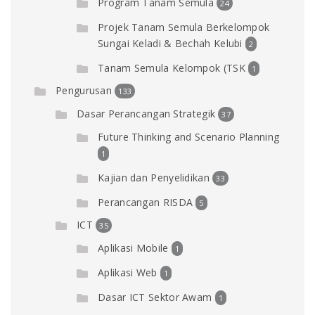
Program Tanam Semula
24
Projek Tanam Semula Berkelompok
Sungai Keladi & Bechah Kelubi
2
Tanam Semula Kelompok (TSK
1
Pengurusan
133
Dasar Perancangan Strategik
37
Future Thinking and Scenario Planning
1
Kajian dan Penyelidikan
33
Perancangan RISDA
5
ICT
35
Aplikasi Mobile
1
Aplikasi Web
1
Dasar ICT Sektor Awam
1