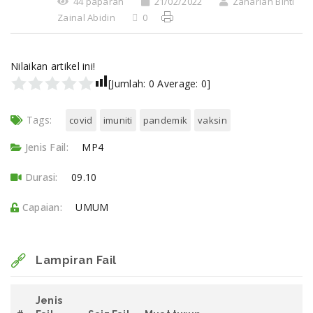
44 paparan
21/02/2022
Zanariah Binti
Zainal Abidin
0
Nilaikan artikel ini!
[Jumlah:
0
Average:
0
]
Tags:
covid
imuniti
pandemik
vaksin
Jenis Fail:
MP4
Durasi:
09.10
Capaian:
UMUM
Lampiran Fail
Jenis