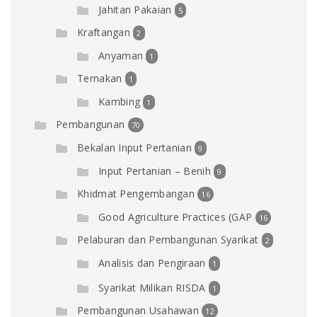
Jahitan Pakaian
5
Kraftangan
2
Anyaman
1
Ternakan
1
Kambing
1
Pembangunan
70
Bekalan Input Pertanian
9
Input Pertanian – Benih
9
Khidmat Pengembangan
16
Good Agriculture Practices (GAP
16
Pelaburan dan Pembangunan Syarikat
2
Analisis dan Pengiraan
1
Syarikat Milikan RISDA
1
Pembangunan Usahawan
12