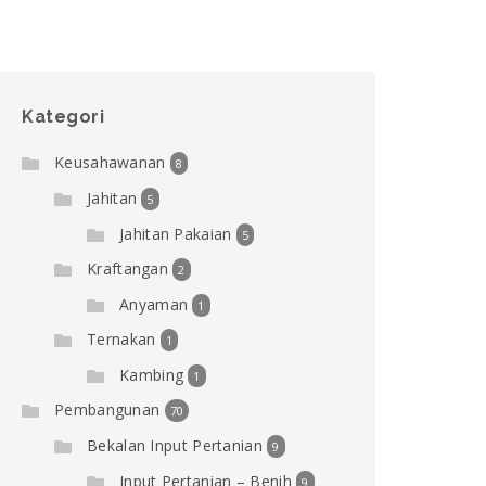
Kategori
Keusahawanan
8
Jahitan
5
Jahitan Pakaian
5
Kraftangan
2
Anyaman
1
Ternakan
1
Kambing
1
Pembangunan
70
Bekalan Input Pertanian
9
Input Pertanian – Benih
9