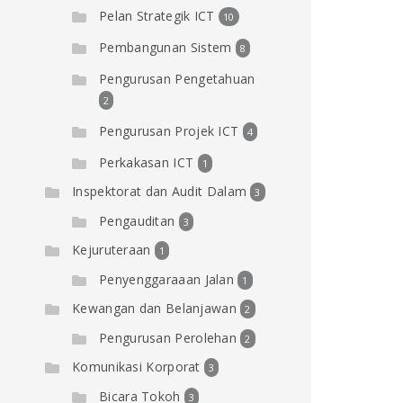
Pelan Strategik ICT
10
Pembangunan Sistem
8
Pengurusan Pengetahuan
2
Pengurusan Projek ICT
4
Perkakasan ICT
1
Inspektorat dan Audit Dalam
3
Pengauditan
3
Kejuruteraan
1
Penyenggaraaan Jalan
1
Kewangan dan Belanjawan
2
Pengurusan Perolehan
2
Komunikasi Korporat
3
Bicara Tokoh
3