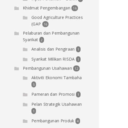
Khidmat Pengembangan
16
Good Agriculture Practices
(GAP
16
Pelaburan dan Pembangunan
Syarikat
2
Analisis dan Pengiraan
1
Syarikat Milikan RISDA
1
Pembangunan Usahawan
12
Aktiviti Ekonomi Tambaha
5
Pameran dan Promosi
1
Pelan Strategik Usahawan
1
Pembangunan Produk
4