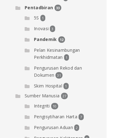
Pentadbiran
33
5S
1
Inovasi
3
Pandemik
12
Pelan Kesinambungan
Perkhidmatan
1
Pengurusan Rekod dan
Dokumen
31
Skim Hospital
1
Sumber Manusia
27
Integriti
10
Pengisytiharan Harta
7
Pengurusan Aduan
2