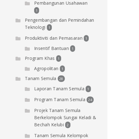
Pembangunan Usahawan
1
Pengembangan dan Pemindahan
Teknologi
1
Produktiviti dan Pemasaran
1
Insentif Bantuan
1
Program Khas
1
Agropolitan
1
Tanam Semula
28
Laporan Tanam Semula
1
Program Tanam Semula
24
Projek Tanam Semula
Berkelompok Sungai Keladi &
Bechah Kelubi
2
Tanam Semula Kelompok