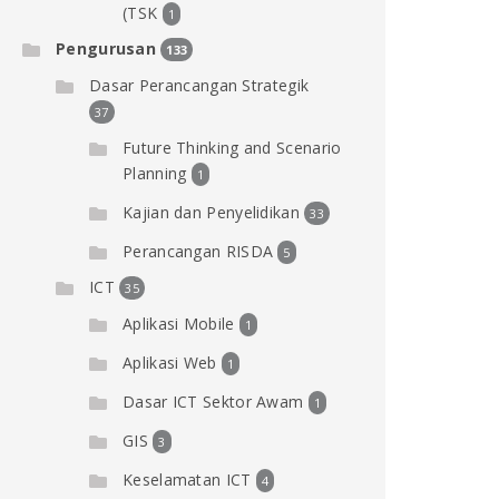
(TSK
1
Pengurusan
133
Dasar Perancangan Strategik
37
Future Thinking and Scenario
Planning
1
Kajian dan Penyelidikan
33
Perancangan RISDA
5
ICT
35
Aplikasi Mobile
1
Aplikasi Web
1
Dasar ICT Sektor Awam
1
GIS
3
Keselamatan ICT
4