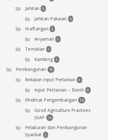
Jahitan
5
Jahitan Pakaian
5
Kraftangan
2
Anyaman
1
Ternakan
1
Kambing
1
Pembangunan
70
Bekalan Input Pertanian
9
Input Pertanian – Benih
9
Khidmat Pengembangan
16
Good Agriculture Practices
(GAP
16
Pelaburan dan Pembangunan
Syarikat
2