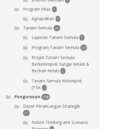
1
Program Khas
1
Agropolitan
1
Tanam Semula
28
Laporan Tanam Semula
1
Program Tanam Semula
24
Projek Tanam Semula
Berkelompok Sungai Keladi &
Bechah Kelubi
2
Tanam Semula Kelompok
(TSK
1
Pengurusan
133
Dasar Perancangan Strategik
37
Future Thinking and Scenario
Planning