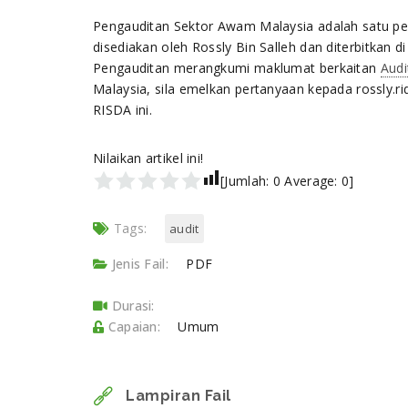
Pengauditan Sektor Awam Malaysia adalah satu p
disediakan oleh Rossly Bin Salleh dan diterbitkan
Pengauditan merangkumi maklumat berkaitan
Audi
Malaysia, sila emelkan pertanyaan kepada rossly.
RISDA ini.
Nilaikan artikel ini!
[Jumlah:
0
Average:
0
]
Tags:
audit
Jenis Fail:
PDF
Durasi:
Capaian:
Umum
Lampiran Fail