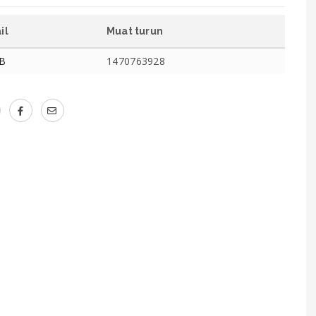
il
Muat turun
MB
1470763928