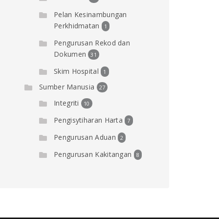
Pelan Kesinambungan
Perkhidmatan
1
Pengurusan Rekod dan
Dokumen
31
Skim Hospital
1
Sumber Manusia
27
Integriti
10
Pengisytiharan Harta
7
Pengurusan Aduan
2
Pengurusan Kakitangan
8