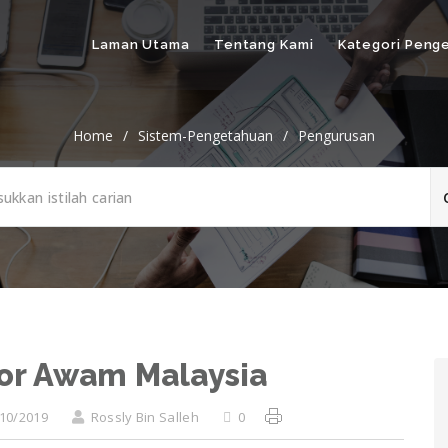
Laman Utama
Tentang Kami
Kategori Peng
Home
/
Sistem-Pengetahuan
/
Pengurusan
or Awam Malaysia
10/2019
Rossly Bin Salleh
0