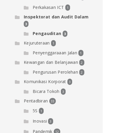
Perkakasan ICT
1
Inspektorat dan Audit Dalam
3
Pengauditan
3
Kejuruteraan
1
Penyenggaraaan Jalan
1
Kewangan dan Belanjawan
2
Pengurusan Perolehan
2
Komunikasi Korporat
3
Bicara Tokoh
3
Pentadbiran
33
5S
1
Inovasi
3
Pandemik
12