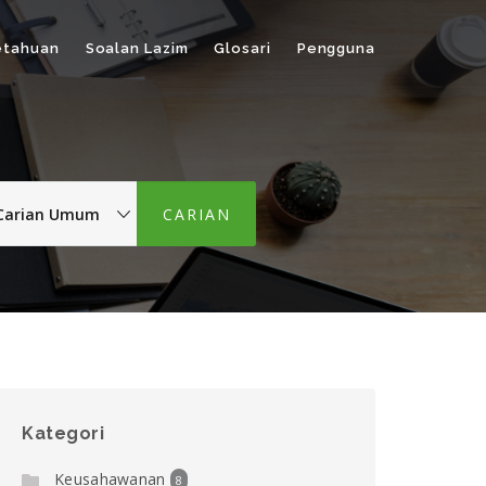
etahuan
Soalan Lazim
Glosari
Pengguna
Kategori
Keusahawanan
8