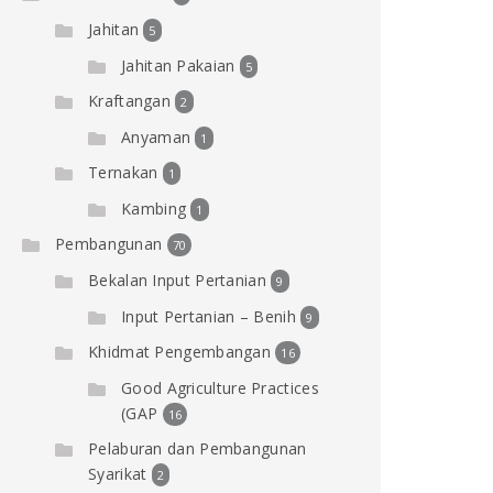
Jahitan
5
Jahitan Pakaian
5
Kraftangan
2
Anyaman
1
Ternakan
1
Kambing
1
Pembangunan
70
Bekalan Input Pertanian
9
Input Pertanian – Benih
9
Khidmat Pengembangan
16
Good Agriculture Practices
(GAP
16
Pelaburan dan Pembangunan
Syarikat
2