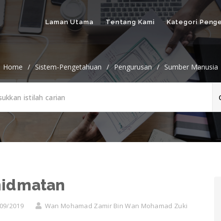
Laman Utama
Tentang Kami
Kategori Peng
Home
/
Sistem-Pengetahuan
/
Pengurusan
/
Sumber Manusia
hidmatan
09/2019
Wan Mohamad Zamir Bin Wan Mohamad Zuki