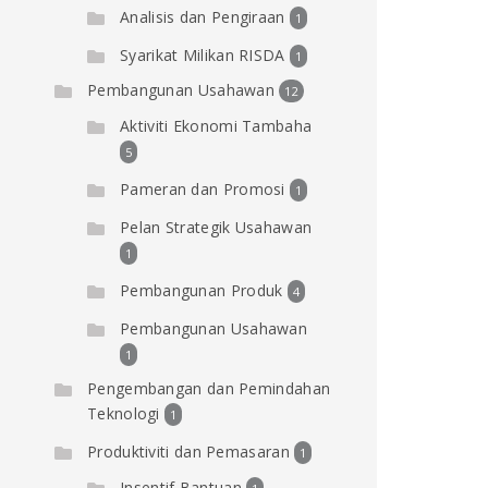
Analisis dan Pengiraan
1
Syarikat Milikan RISDA
1
Pembangunan Usahawan
12
Aktiviti Ekonomi Tambaha
5
Pameran dan Promosi
1
Pelan Strategik Usahawan
1
Pembangunan Produk
4
Pembangunan Usahawan
1
Pengembangan dan Pemindahan
Teknologi
1
Produktiviti dan Pemasaran
1
Insentif Bantuan