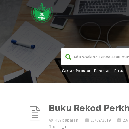
Carian Popular
Panduan
,
Buku
Buku Rekod Perk
489 paparan
23/09/2019
23/
0