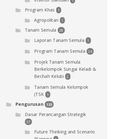
1
Program Khas
1
Agropolitan
1
Tanam Semula
28
Laporan Tanam Semula
1
Program Tanam Semula
24
Projek Tanam Semula
Berkelompok Sungai Keladi &
Bechah Kelubi
2
Tanam Semula Kelompok
(TSK
1
Pengurusan
133
Dasar Perancangan Strategik
37
Future Thinking and Scenario
Planning