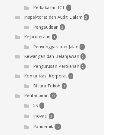
Perkakasan ICT
1
Inspektorat dan Audit Dalam
3
Pengauditan
3
Kejuruteraan
1
Penyenggaraaan Jalan
1
Kewangan dan Belanjawan
2
Pengurusan Perolehan
2
Komunikasi Korporat
3
Bicara Tokoh
3
Pentadbiran
33
5S
1
Inovasi
3
Pandemik
12