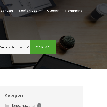
etahuan
Soalan Lazim
Glosari
Pengguna
Kategori
Keusahawanan
8