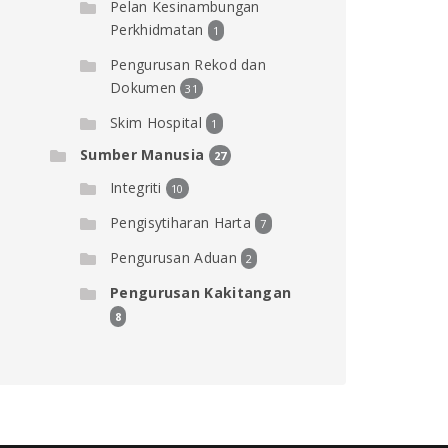
Pelan Kesinambungan
Perkhidmatan
1
Pengurusan Rekod dan
Dokumen
31
Skim Hospital
1
Sumber Manusia
27
Integriti
10
Pengisytiharan Harta
7
Pengurusan Aduan
2
Pengurusan Kakitangan
8