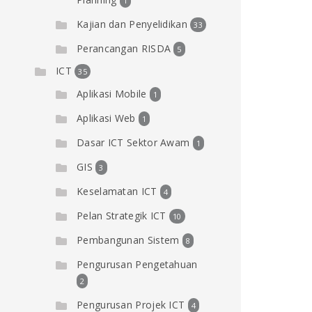
1
Kajian dan Penyelidikan
33
Perancangan RISDA
5
ICT
35
Aplikasi Mobile
1
Aplikasi Web
1
Dasar ICT Sektor Awam
1
GIS
3
Keselamatan ICT
4
Pelan Strategik ICT
10
Pembangunan Sistem
8
Pengurusan Pengetahuan
2
Pengurusan Projek ICT
4