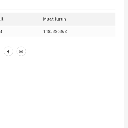
il
Muat turun
MB
1485386368