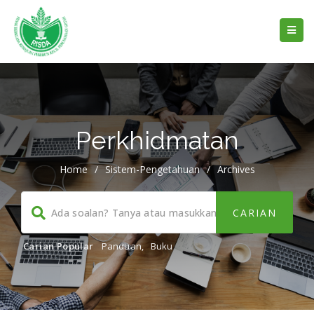
Perkhidmatan
Home
/
Sistem-Pengetahuan
/
Archives
Carian Popular
Panduan
,
Buku