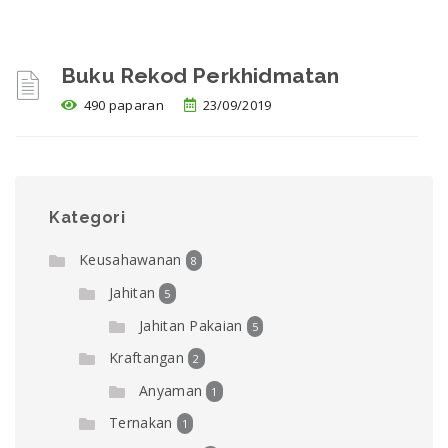
Buku Rekod Perkhidmatan
490 paparan
23/09/2019
Kategori
Keusahawanan
8
Jahitan
5
Jahitan Pakaian
5
Kraftangan
2
Anyaman
1
Ternakan
1