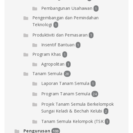
Pembangunan Usahawan
1
Pengembangan dan Pemindahan
Teknologi
1
Produktiviti dan Pemasaran
1
Insentif Bantuan
1
Program Khas
1
Agropolitan
1
Tanam Semula
28
Laporan Tanam Semula
1
Program Tanam Semula
24
Projek Tanam Semula Berkelompok
Sungai Keladi & Bechah Kelubi
2
Tanam Semula Kelompok (TSK
1
Pengurusan
133