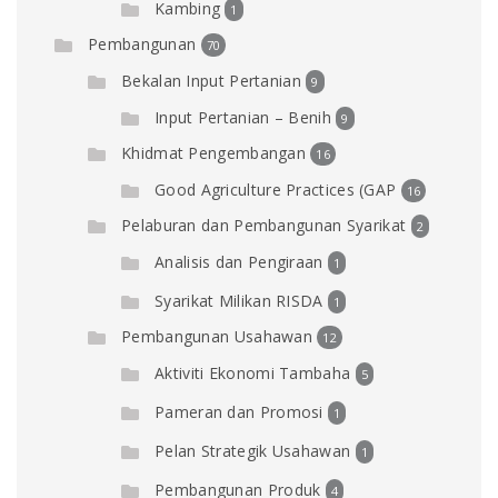
Kambing
1
Pembangunan
70
Bekalan Input Pertanian
9
Input Pertanian – Benih
9
Khidmat Pengembangan
16
Good Agriculture Practices (GAP
16
Pelaburan dan Pembangunan Syarikat
2
Analisis dan Pengiraan
1
Syarikat Milikan RISDA
1
Pembangunan Usahawan
12
Aktiviti Ekonomi Tambaha
5
Pameran dan Promosi
1
Pelan Strategik Usahawan
1
Pembangunan Produk
4