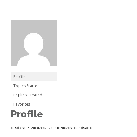
Profile
Topics Started
Replies Created
Favorites
Profile
casdasxczczxcxzcxzczxczxczxxzcsadasdsadc