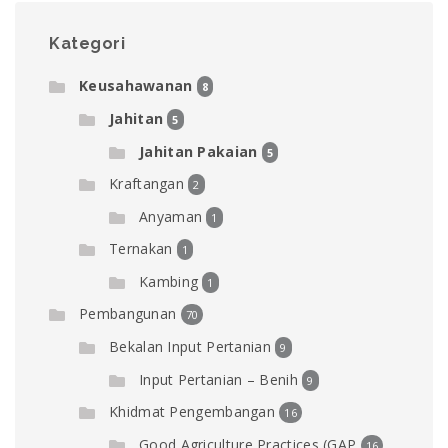
Kategori
Keusahawanan
8
Jahitan
5
Jahitan Pakaian
5
Kraftangan
2
Anyaman
1
Ternakan
1
Kambing
1
Pembangunan
70
Bekalan Input Pertanian
9
Input Pertanian – Benih
9
Khidmat Pengembangan
16
Good Agriculture Practices (GAP
16