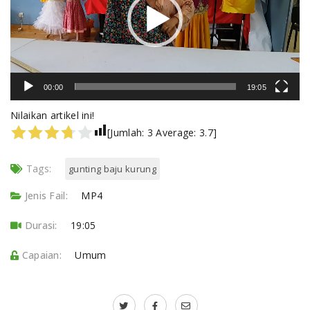
00:00
19:05
Nilaikan artikel ini!
[Jumlah:
3
Average:
3.7
]
Tags:
gunting baju kurung
Jenis Fail:
MP4
Durasi:
19:05
Capaian:
Umum