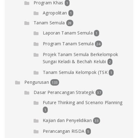
Program Khas
1
Agropolitan
1
Tanam Semula
28
Laporan Tanam Semula
1
Program Tanam Semula
24
Projek Tanam Semula Berkelompok
Sungai Keladi & Bechah Kelubi
2
Tanam Semula Kelompok (TSK
1
Pengurusan
133
Dasar Perancangan Strategik
37
Future Thinking and Scenario Planning
1
Kajian dan Penyelidikan
33
Perancangan RISDA
5