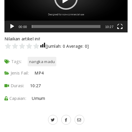
00:00
10:27
Nilaikan artikel ini!
[Jumlah:
0
Average:
0
]
Tags:
nangka madu
Jenis Fail:
MP4
Durasi:
10:27
Capaian:
Umum