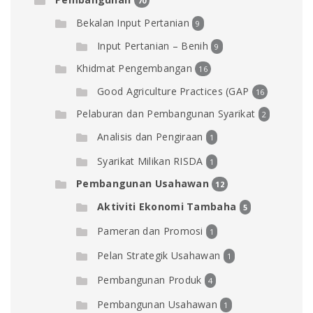
70
Bekalan Input Pertanian
9
Input Pertanian – Benih
9
Khidmat Pengembangan
16
Good Agriculture Practices (GAP
16
Pelaburan dan Pembangunan Syarikat
2
Analisis dan Pengiraan
1
Syarikat Milikan RISDA
1
Pembangunan Usahawan
12
Aktiviti Ekonomi Tambaha
5
Pameran dan Promosi
1
Pelan Strategik Usahawan
1
Pembangunan Produk
4
Pembangunan Usahawan
1