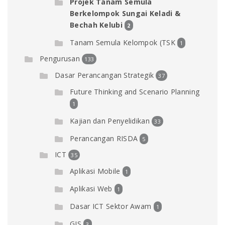
Projek Tanam Semula
Berkelompok Sungai Keladi &
Bechah Kelubi
2
Tanam Semula Kelompok (TSK
1
Pengurusan
133
Dasar Perancangan Strategik
37
Future Thinking and Scenario Planning
1
Kajian dan Penyelidikan
33
Perancangan RISDA
5
ICT
35
Aplikasi Mobile
1
Aplikasi Web
1
Dasar ICT Sektor Awam
1
GIS
3