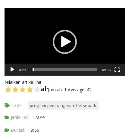
Video
Player
00:00
09:56
Nilaikan artikel ini!
[Jumlah:
1
Average:
4
]
Tags:
program pembangunan bersepadu
Jenis Fail:
MP4
Durasi:
9:56