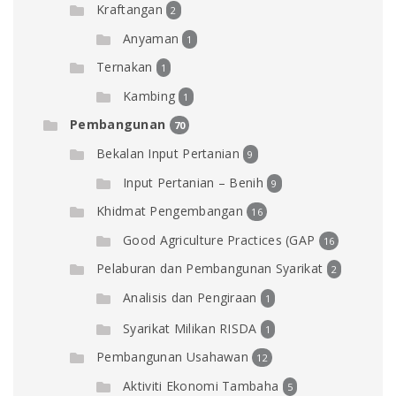
Kraftangan
2
Anyaman
1
Ternakan
1
Kambing
1
Pembangunan
70
Bekalan Input Pertanian
9
Input Pertanian – Benih
9
Khidmat Pengembangan
16
Good Agriculture Practices (GAP
16
Pelaburan dan Pembangunan Syarikat
2
Analisis dan Pengiraan
1
Syarikat Milikan RISDA
1
Pembangunan Usahawan
12
Aktiviti Ekonomi Tambaha
5