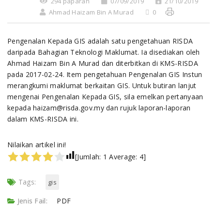
294 paparan
07/09/2019
21/10/2019
Ahmad Haizam Bin A Murad
0
Pengenalan Kepada GIS adalah satu pengetahuan RISDA
daripada Bahagian Teknologi Maklumat. Ia disediakan oleh
Ahmad Haizam Bin A Murad dan diterbitkan di KMS-RISDA
pada 2017-02-24. Item pengetahuan Pengenalan GIS Instun
merangkumi maklumat berkaitan GIS. Untuk butiran lanjut
mengenai Pengenalan Kepada GIS, sila emelkan pertanyaan
kepada haizam@risda.gov.my dan rujuk laporan-laporan
dalam KMS-RISDA ini.
Nilaikan artikel ini!
[Jumlah:
1
Average:
4
]
Tags:
gis
Jenis Fail:
PDF