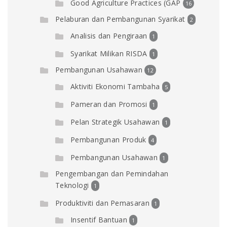
Good Agriculture Practices (GAP
16
Pelaburan dan Pembangunan Syarikat
2
Analisis dan Pengiraan
1
Syarikat Milikan RISDA
1
Pembangunan Usahawan
12
Aktiviti Ekonomi Tambaha
5
Pameran dan Promosi
1
Pelan Strategik Usahawan
1
Pembangunan Produk
4
Pembangunan Usahawan
1
Pengembangan dan Pemindahan
Teknologi
1
Produktiviti dan Pemasaran
1
Insentif Bantuan
1