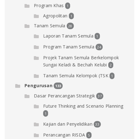
Program Khas
1
Agropolitan
1
Tanam Semula
28
Laporan Tanam Semula
1
Program Tanam Semula
24
Projek Tanam Semula Berkelompok
Sungai Keladi & Bechah Kelubi
2
Tanam Semula Kelompok (TSK
1
Pengurusan
133
Dasar Perancangan Strategik
37
Future Thinking and Scenario Planning
1
Kajian dan Penyelidikan
33
Perancangan RISDA
5