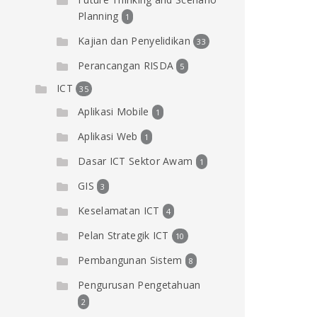
Planning
1
Kajian dan Penyelidikan
33
Perancangan RISDA
5
ICT
35
Aplikasi Mobile
1
Aplikasi Web
1
Dasar ICT Sektor Awam
1
GIS
3
Keselamatan ICT
4
Pelan Strategik ICT
10
Pembangunan Sistem
8
Pengurusan Pengetahuan
2