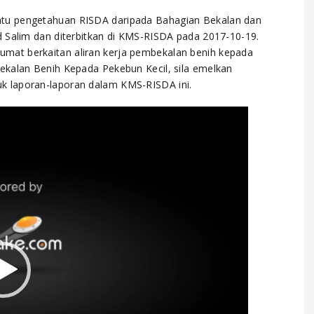
atu pengetahuan RISDA daripada Bahagian Bekalan dan
d Salim dan diterbitkan di KMS-RISDA pada 2017-10-19.
mat berkaitan aliran kerja pembekalan benih kepada
ekalan Benih Kepada Pekebun Kecil, sila emelkan
k laporan-laporan dalam KMS-RISDA ini.