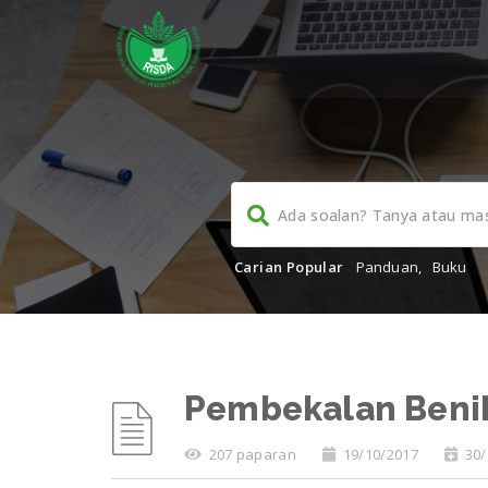
Carian Popular
Panduan
,
Buku
Pembekalan Beni
207 paparan
19/10/2017
30/