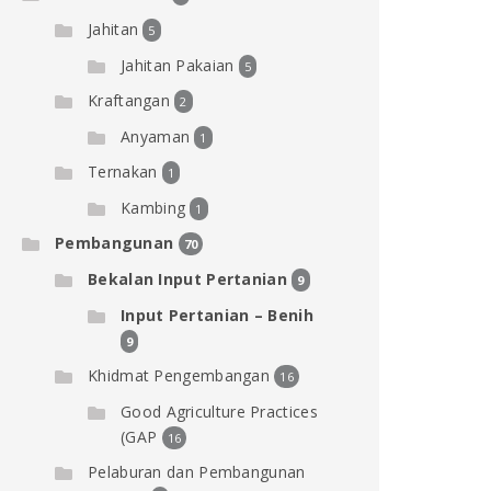
Jahitan
5
Jahitan Pakaian
5
Kraftangan
2
Anyaman
1
Ternakan
1
Kambing
1
Pembangunan
70
Bekalan Input Pertanian
9
Input Pertanian – Benih
9
Khidmat Pengembangan
16
Good Agriculture Practices
(GAP
16
Pelaburan dan Pembangunan