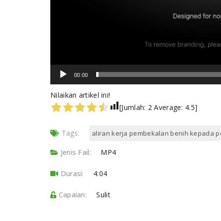
00:00
Nilaikan artikel ini!
[Jumlah:
2
Average:
4.5
]
Tags:
aliran kerja pembekalan benih kepada p
Jenis Fail:
MP4
Durasi:
4:04
Capaian:
Sulit