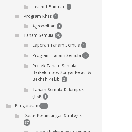
Insentif Bantuan
1
Program Khas
1
Agropolitan
1
Tanam Semula
28
Laporan Tanam Semula
1
Program Tanam Semula
24
Projek Tanam Semula
Berkelompok Sungai Keladi &
Bechah Kelubi
2
Tanam Semula Kelompok
(TSK
1
Pengurusan
133
Dasar Perancangan Strategik
37
Future Thinking and Scenario