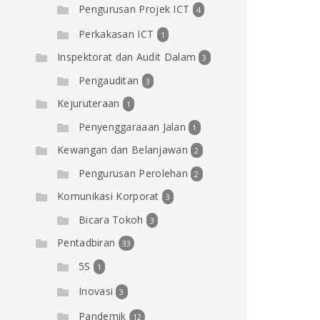
Pengurusan Projek ICT
4
Perkakasan ICT
1
Inspektorat dan Audit Dalam
3
Pengauditan
3
Kejuruteraan
1
Penyenggaraaan Jalan
1
Kewangan dan Belanjawan
2
Pengurusan Perolehan
2
Komunikasi Korporat
3
Bicara Tokoh
3
Pentadbiran
33
5S
1
Inovasi
3
Pandemik
12