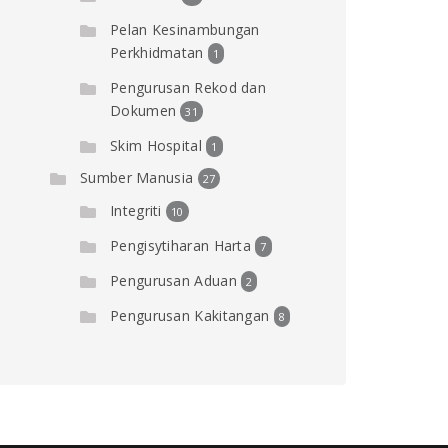
Pelan Kesinambungan
Perkhidmatan
1
Pengurusan Rekod dan
Dokumen
31
Skim Hospital
1
Sumber Manusia
27
Integriti
10
Pengisytiharan Harta
7
Pengurusan Aduan
2
Pengurusan Kakitangan
8