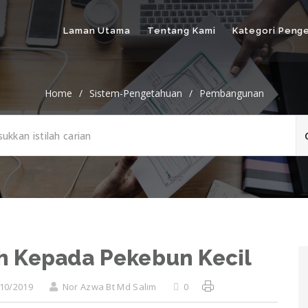
Laman Utama
Tentang Kami
Kategori Peng
Home
/
Sistem-Pengetahuan
/
Pembangunan
h Kepada Pekebun Kecil
10/2019
Nor Azwa Bt Md Salim
0