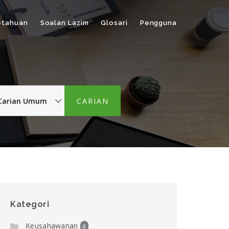
etahuan
Soalan Lazim
Glosari
Pengguna
Kategori
Keusahawanan
8