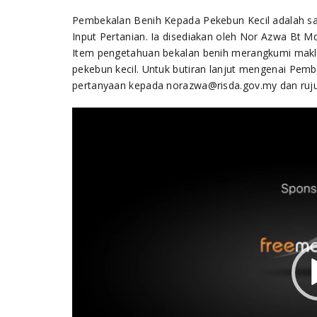
Pembekalan Benih Kepada Pekebun Kecil adalah s
Input Pertanian. Ia disediakan oleh Nor Azwa Bt M
Item pengetahuan bekalan benih merangkumi maklu
pekebun kecil. Untuk butiran lanjut mengenai Pemb
pertanyaan kepada norazwa@risda.gov.my dan ruju
Video
Player