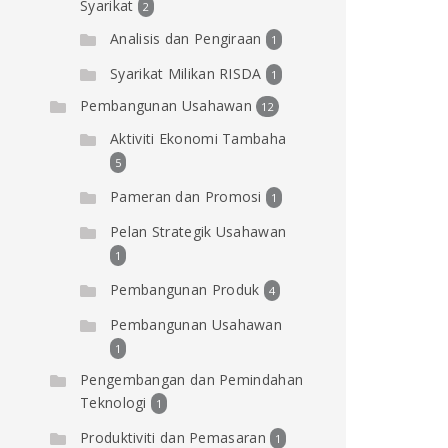
Syarikat
2
Analisis dan Pengiraan
1
Syarikat Milikan RISDA
1
Pembangunan Usahawan
12
Aktiviti Ekonomi Tambaha
5
Pameran dan Promosi
1
Pelan Strategik Usahawan
1
Pembangunan Produk
4
Pembangunan Usahawan
1
Pengembangan dan Pemindahan
Teknologi
1
Produktiviti dan Pemasaran
1