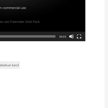
04:03
ekebun kecil