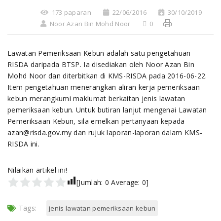
173 paparan
22/06/2016
30/10/2019
Noor Azan Bin Mohd Noor
0
Lawatan Pemeriksaan Kebun adalah satu pengetahuan
RISDA daripada BTSP. Ia disediakan oleh Noor Azan Bin
Mohd Noor dan diterbitkan di KMS-RISDA pada 2016-06-22.
Item pengetahuan menerangkan aliran kerja pemeriksaan
kebun merangkumi maklumat berkaitan jenis lawatan
pemeriksaan kebun. Untuk butiran lanjut mengenai Lawatan
Pemeriksaan Kebun, sila emelkan pertanyaan kepada
azan@risda.gov.my dan rujuk laporan-laporan dalam KMS-
RISDA ini.
Nilaikan artikel ini!
[Jumlah:
0
Average:
0
]
Tags:
jenis lawatan pemeriksaan kebun