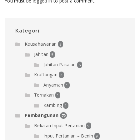
You must be
logged in
to post a comment.
Kategori
Keusahawanan
8
Jahitan
5
Jahitan Pakaian
5
Kraftangan
2
Anyaman
1
Ternakan
1
Kambing
1
Pembangunan
70
Bekalan Input Pertanian
9
Input Pertanian – Benih
9