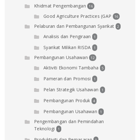
Khidmat Pengembangan
16
Good Agriculture Practices (GAP
16
Pelaburan dan Pembangunan Syarikat
2
Analisis dan Pengiraan
1
Syarikat Milikan RISDA
1
Pembangunan Usahawan
12
Aktiviti Ekonomi Tambaha
5
Pameran dan Promosi
1
Pelan Strategik Usahawan
1
Pembangunan Produk
4
Pembangunan Usahawan
1
Pengembangan dan Pemindahan
Teknologi
1
Produktiviti dan Pemasaran
1