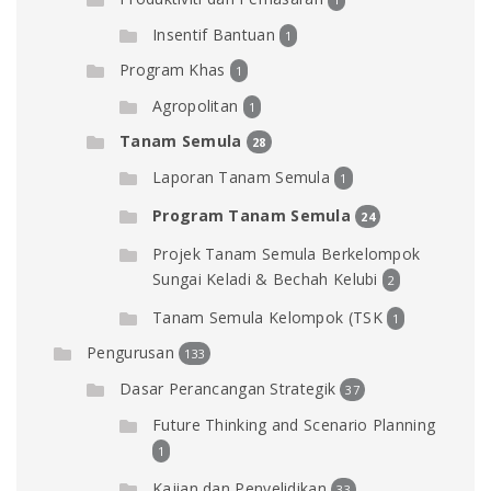
Insentif Bantuan
1
Program Khas
1
Agropolitan
1
Tanam Semula
28
Laporan Tanam Semula
1
Program Tanam Semula
24
Projek Tanam Semula Berkelompok
Sungai Keladi & Bechah Kelubi
2
Tanam Semula Kelompok (TSK
1
Pengurusan
133
Dasar Perancangan Strategik
37
Future Thinking and Scenario Planning
1
Kajian dan Penyelidikan
33