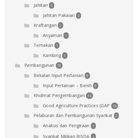
Jahitan
5
Jahitan Pakaian
5
Kraftangan
2
Anyaman
1
Ternakan
1
Kambing
1
Pembangunan
70
Bekalan Input Pertanian
9
Input Pertanian – Benih
9
Khidmat Pengembangan
16
Good Agriculture Practices (GAP
16
Pelaburan dan Pembangunan Syarikat
2
Analisis dan Pengiraan
1
Syarikat Milikan RISDA
1