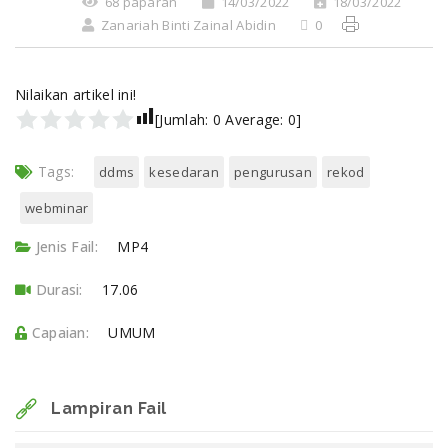
68 paparan
14/03/2022
18/03/2022
Zanariah Binti Zainal Abidin
0
Nilaikan artikel ini!
[Jumlah:
0
Average:
0
]
Tags:
ddms
kesedaran
pengurusan
rekod
webminar
Jenis Fail:
MP4
Durasi:
17.06
Capaian:
UMUM
Lampiran Fail