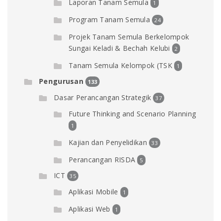
Laporan Tanam Semula
1
Program Tanam Semula
24
Projek Tanam Semula Berkelompok
Sungai Keladi & Bechah Kelubi
2
Tanam Semula Kelompok (TSK
1
Pengurusan
133
Dasar Perancangan Strategik
37
Future Thinking and Scenario Planning
1
Kajian dan Penyelidikan
33
Perancangan RISDA
5
ICT
35
Aplikasi Mobile
1
Aplikasi Web
1