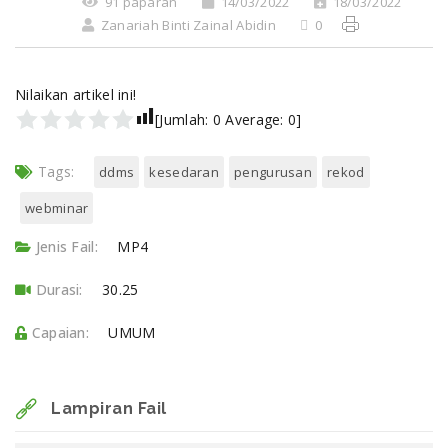
91 paparan
14/03/2022
18/03/2022
Zanariah Binti Zainal Abidin
0
Nilaikan artikel ini!
[Jumlah:
0
Average:
0
]
Tags:
ddms
kesedaran
pengurusan
rekod
webminar
Jenis Fail:
MP4
Durasi:
30.25
Capaian:
UMUM
Lampiran Fail