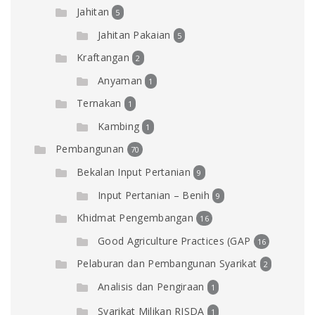
Jahitan
5
Jahitan Pakaian
5
Kraftangan
2
Anyaman
1
Ternakan
1
Kambing
1
Pembangunan
70
Bekalan Input Pertanian
9
Input Pertanian – Benih
9
Khidmat Pengembangan
16
Good Agriculture Practices (GAP
16
Pelaburan dan Pembangunan Syarikat
2
Analisis dan Pengiraan
1
Syarikat Milikan RISDA
1