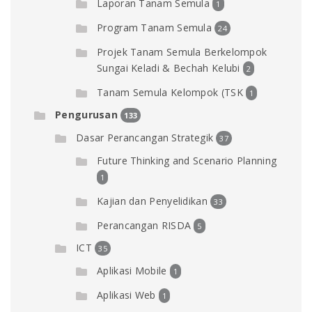
Laporan Tanam Semula
1
Program Tanam Semula
24
Projek Tanam Semula Berkelompok
Sungai Keladi & Bechah Kelubi
2
Tanam Semula Kelompok (TSK
1
Pengurusan
133
Dasar Perancangan Strategik
37
Future Thinking and Scenario Planning
1
Kajian dan Penyelidikan
33
Perancangan RISDA
5
ICT
35
Aplikasi Mobile
1
Aplikasi Web
1