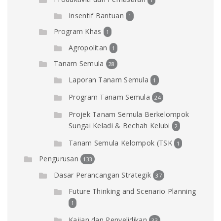
Insentif Bantuan
1
Program Khas
1
Agropolitan
1
Tanam Semula
28
Laporan Tanam Semula
1
Program Tanam Semula
24
Projek Tanam Semula Berkelompok
Sungai Keladi & Bechah Kelubi
2
Tanam Semula Kelompok (TSK
1
Pengurusan
133
Dasar Perancangan Strategik
37
Future Thinking and Scenario Planning
1
Kajian dan Penyelidikan
33