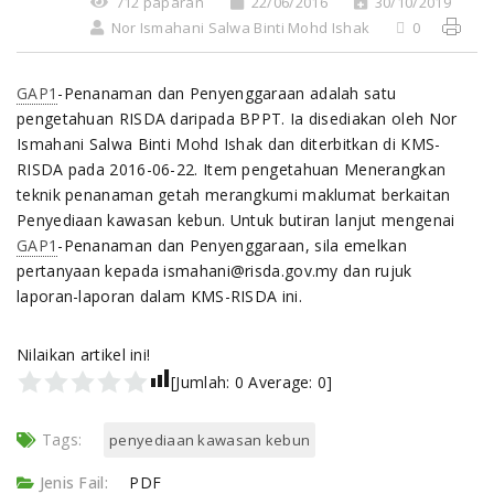
712 paparan
22/06/2016
30/10/2019
Nor Ismahani Salwa Binti Mohd Ishak
0
GAP1
-Penanaman dan Penyenggaraan adalah satu
pengetahuan RISDA daripada BPPT. Ia disediakan oleh Nor
Ismahani Salwa Binti Mohd Ishak dan diterbitkan di KMS-
RISDA pada 2016-06-22. Item pengetahuan Menerangkan
teknik penanaman getah merangkumi maklumat berkaitan
Penyediaan kawasan kebun. Untuk butiran lanjut mengenai
GAP1
-Penanaman dan Penyenggaraan, sila emelkan
pertanyaan kepada ismahani@risda.gov.my dan rujuk
laporan-laporan dalam KMS-RISDA ini.
Nilaikan artikel ini!
[Jumlah:
0
Average:
0
]
Tags:
penyediaan kawasan kebun
Jenis Fail:
PDF