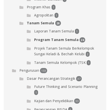
Program Khas
1
Agropolitan
1
Tanam Semula
28
Laporan Tanam Semula
1
Program Tanam Semula
24
Projek Tanam Semula Berkelompok
Sungai Keladi & Bechah Kelubi
2
Tanam Semula Kelompok (TSK
1
Pengurusan
133
Dasar Perancangan Strategik
37
Future Thinking and Scenario Planning
1
Kajian dan Penyelidikan
33
Perancangan RISDA
5