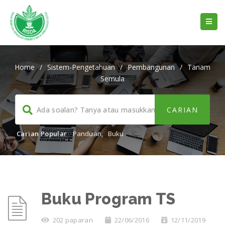
Home
/
Sistem-Pengetahuan
/
Pembangunan
/
Tanam
Semula
Carian Popular
Panduan
,
Buku
Buku Program TS
202 paparan
22/06/2016
12/11/2019