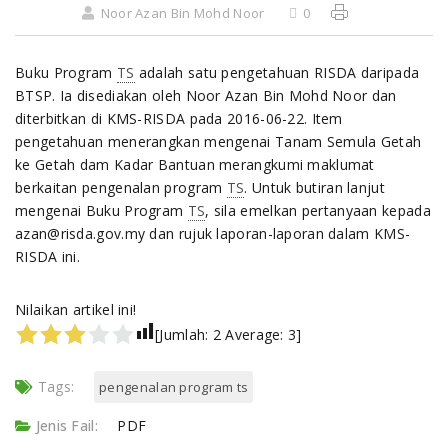
Noor Azan Bin Mohd Noor
0
Buku Program
TS
adalah satu pengetahuan RISDA daripada
BTSP. Ia disediakan oleh Noor Azan Bin Mohd Noor dan
diterbitkan di KMS-RISDA pada 2016-06-22. Item
pengetahuan menerangkan mengenai Tanam Semula Getah
ke Getah dam Kadar Bantuan merangkumi maklumat
berkaitan pengenalan program
TS
. Untuk butiran lanjut
mengenai Buku Program
TS
, sila emelkan pertanyaan kepada
azan@risda.gov.my dan rujuk laporan-laporan dalam KMS-
RISDA ini.
Nilaikan artikel ini!
[Jumlah:
2
Average:
3
]
Tags:
pengenalan program ts
Jenis Fail:
PDF