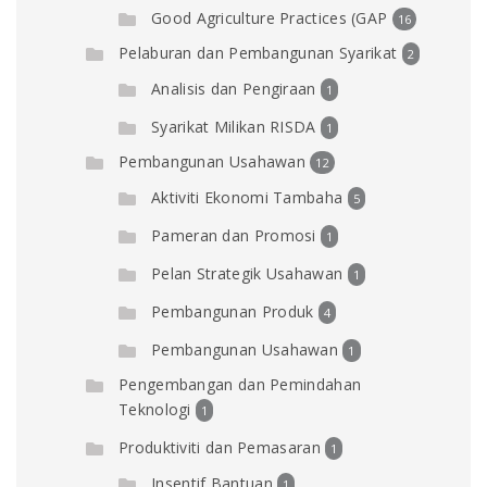
Good Agriculture Practices (GAP
16
Pelaburan dan Pembangunan Syarikat
2
Analisis dan Pengiraan
1
Syarikat Milikan RISDA
1
Pembangunan Usahawan
12
Aktiviti Ekonomi Tambaha
5
Pameran dan Promosi
1
Pelan Strategik Usahawan
1
Pembangunan Produk
4
Pembangunan Usahawan
1
Pengembangan dan Pemindahan
Teknologi
1
Produktiviti dan Pemasaran
1
Insentif Bantuan
1