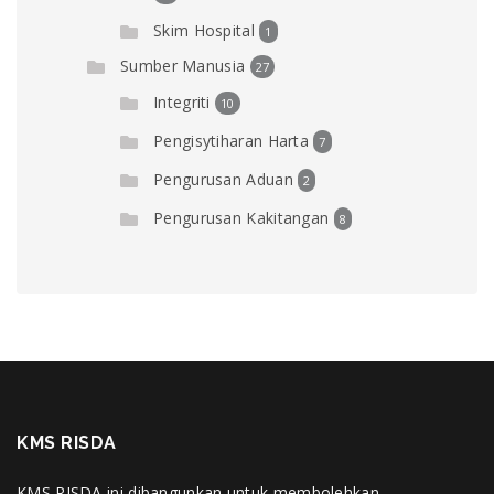
Skim Hospital
1
Sumber Manusia
27
Integriti
10
Pengisytiharan Harta
7
Pengurusan Aduan
2
Pengurusan Kakitangan
8
KMS RISDA
KMS RISDA ini dibangunkan untuk membolehkan