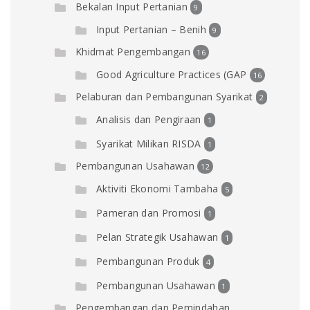
Bekalan Input Pertanian
9
Input Pertanian – Benih
9
Khidmat Pengembangan
16
Good Agriculture Practices (GAP
16
Pelaburan dan Pembangunan Syarikat
2
Analisis dan Pengiraan
1
Syarikat Milikan RISDA
1
Pembangunan Usahawan
12
Aktiviti Ekonomi Tambaha
5
Pameran dan Promosi
1
Pelan Strategik Usahawan
1
Pembangunan Produk
4
Pembangunan Usahawan
1
Pengembangan dan Pemindahan