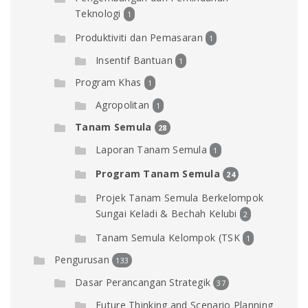
Teknologi
1
Produktiviti dan Pemasaran
1
Insentif Bantuan
1
Program Khas
1
Agropolitan
1
Tanam Semula
28
Laporan Tanam Semula
1
Program Tanam Semula
24
Projek Tanam Semula Berkelompok
Sungai Keladi & Bechah Kelubi
2
Tanam Semula Kelompok (TSK
1
Pengurusan
133
Dasar Perancangan Strategik
37
Future Thinking and Scenario Planning