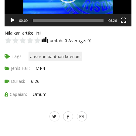
00:00
06:26
Nilaikan artikel ini!
[Jumlah:
0
Average:
0
]
Tags:
ansuran bantuan keenam
Jenis Fail:
MP4
Durasi:
6:26
Capaian:
Umum