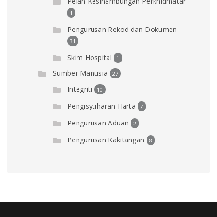
Pelan Kesinambungan Perkhidmatan
1
Pengurusan Rekod dan Dokumen
31
Skim Hospital
1
Sumber Manusia
27
Integriti
10
Pengisytiharan Harta
7
Pengurusan Aduan
2
Pengurusan Kakitangan
8