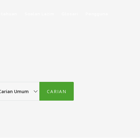
etahuan
Soalan Lazim
Glosari
Pengguna