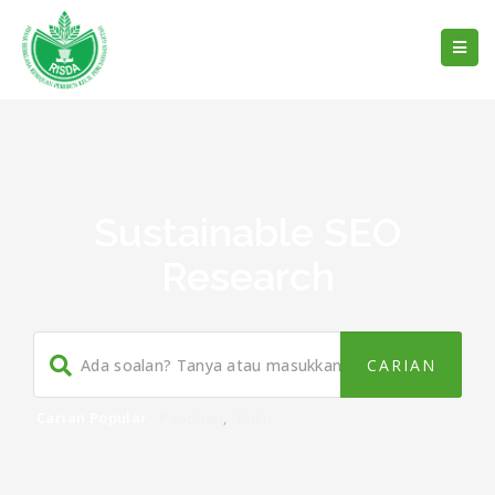
Sustainable SEO
Research
Carian Popular
Panduan
,
Buku