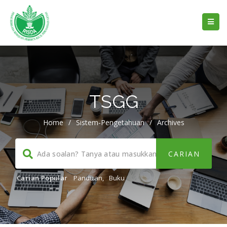
TSGG
Home
/
Sistem-Pengetahuan
/
Archives
Carian Popular
Panduan
,
Buku