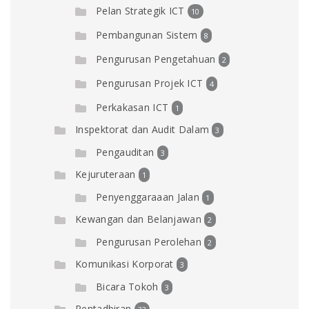
Pelan Strategik ICT
10
Pembangunan Sistem
8
Pengurusan Pengetahuan
2
Pengurusan Projek ICT
4
Perkakasan ICT
1
Inspektorat dan Audit Dalam
3
Pengauditan
3
Kejuruteraan
1
Penyenggaraaan Jalan
1
Kewangan dan Belanjawan
2
Pengurusan Perolehan
2
Komunikasi Korporat
3
Bicara Tokoh
3
Pentadbiran