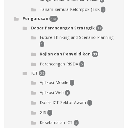
Tanam Semula Kelompok (TSK
1
Pengurusan
133
Dasar Perancangan Strategik
37
Future Thinking and Scenario Planning
1
Kajian dan Penyelidikan
33
Perancangan RISDA
5
ICT
35
Aplikasi Mobile
1
Aplikasi Web
1
Dasar ICT Sektor Awam
1
GIS
3
Keselamatan ICT
4