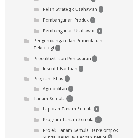
Pelan Strategik Usahawan
1
Pembangunan Produk
4
Pembangunan Usahawan
1
Pengembangan dan Pemindahan
Teknologi
1
Produktiviti dan Pemasaran
1
Insentif Bantuan
1
Program Khas
1
Agropolitan
1
Tanam Semula
28
Laporan Tanam Semula
1
Program Tanam Semula
24
Projek Tanam Semula Berkelompok
Sungai Keladi & Bechah Kelubi
2