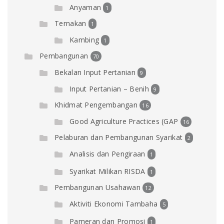
Anyaman
1
Ternakan
1
Kambing
1
Pembangunan
70
Bekalan Input Pertanian
9
Input Pertanian – Benih
9
Khidmat Pengembangan
16
Good Agriculture Practices (GAP
16
Pelaburan dan Pembangunan Syarikat
2
Analisis dan Pengiraan
1
Syarikat Milikan RISDA
1
Pembangunan Usahawan
12
Aktiviti Ekonomi Tambaha
5
Pameran dan Promosi
1