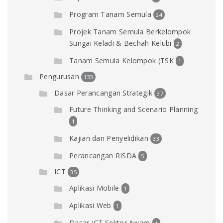
Program Tanam Semula
24
Projek Tanam Semula Berkelompok
Sungai Keladi & Bechah Kelubi
2
Tanam Semula Kelompok (TSK
1
Pengurusan
133
Dasar Perancangan Strategik
37
Future Thinking and Scenario Planning
1
Kajian dan Penyelidikan
33
Perancangan RISDA
5
ICT
35
Aplikasi Mobile
1
Aplikasi Web
1
Dasar ICT Sektor Awam