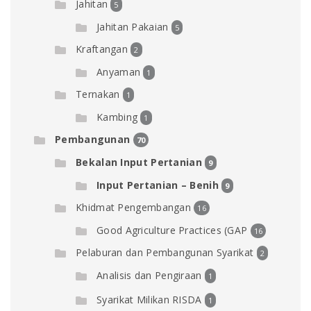
Jahitan
5
Jahitan Pakaian
5
Kraftangan
2
Anyaman
1
Ternakan
1
Kambing
1
Pembangunan
70
Bekalan Input Pertanian
9
Input Pertanian – Benih
9
Khidmat Pengembangan
16
Good Agriculture Practices (GAP
16
Pelaburan dan Pembangunan Syarikat
2
Analisis dan Pengiraan
1
Syarikat Milikan RISDA
1