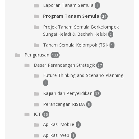
Laporan Tanam Semula
1
Program Tanam Semula
24
Projek Tanam Semula Berkelompok
Sungai Keladi & Bechah Kelubi
2
Tanam Semula Kelompok (TSK
1
Pengurusan
133
Dasar Perancangan Strategik
37
Future Thinking and Scenario Planning
1
Kajian dan Penyelidikan
33
Perancangan RISDA
5
ICT
35
Aplikasi Mobile
1
Aplikasi Web
1