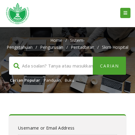
Home
/
Sistem-
Pengetahuan
/
Pengurusan
/
Pentadbiran
/
Skim Hospital
Carian Popular
Panduan
,
Buku
Username or Email Address