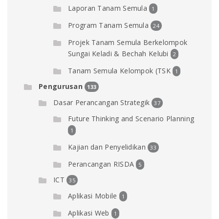
Laporan Tanam Semula
1
Program Tanam Semula
24
Projek Tanam Semula Berkelompok
Sungai Keladi & Bechah Kelubi
2
Tanam Semula Kelompok (TSK
1
Pengurusan
133
Dasar Perancangan Strategik
37
Future Thinking and Scenario Planning
1
Kajian dan Penyelidikan
33
Perancangan RISDA
5
ICT
35
Aplikasi Mobile
1
Aplikasi Web
1