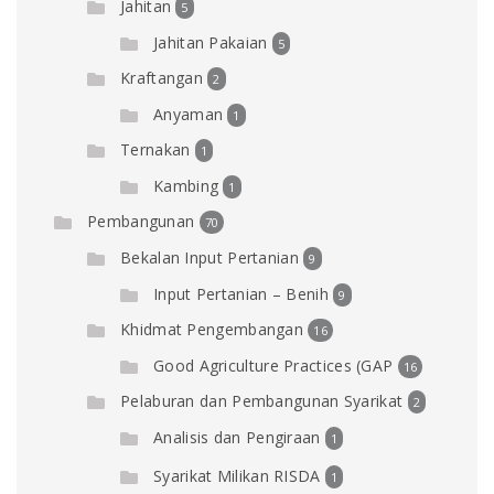
Jahitan
5
Jahitan Pakaian
5
Kraftangan
2
Anyaman
1
Ternakan
1
Kambing
1
Pembangunan
70
Bekalan Input Pertanian
9
Input Pertanian – Benih
9
Khidmat Pengembangan
16
Good Agriculture Practices (GAP
16
Pelaburan dan Pembangunan Syarikat
2
Analisis dan Pengiraan
1
Syarikat Milikan RISDA
1