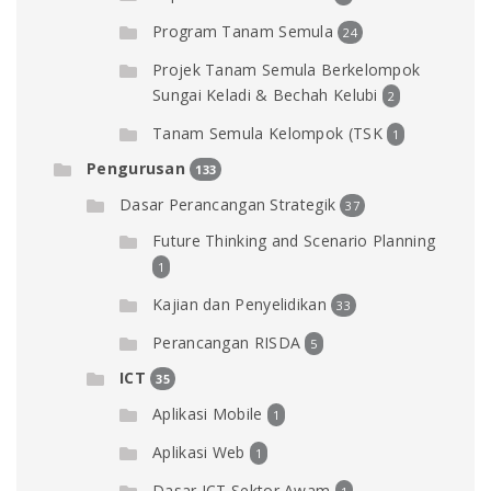
Program Tanam Semula
24
Projek Tanam Semula Berkelompok
Sungai Keladi & Bechah Kelubi
2
Tanam Semula Kelompok (TSK
1
Pengurusan
133
Dasar Perancangan Strategik
37
Future Thinking and Scenario Planning
1
Kajian dan Penyelidikan
33
Perancangan RISDA
5
ICT
35
Aplikasi Mobile
1
Aplikasi Web
1
Dasar ICT Sektor Awam