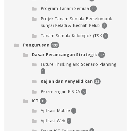
Program Tanam Semula
24
Projek Tanam Semula Berkelompok
Sungai Keladi & Bechah Kelubi
2
Tanam Semula Kelompok (TSK
1
Pengurusan
133
Dasar Perancangan Strategik
37
Future Thinking and Scenario Planning
1
Kajian dan Penyelidikan
33
Perancangan RISDA
5
ICT
35
Aplikasi Mobile
1
Aplikasi Web
1
Dasar ICT Sektor Awam