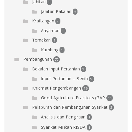
Jahitan
5
Jahitan Pakaian
5
Kraftangan
2
Anyaman
1
Ternakan
1
Kambing
1
Pembangunan
70
Bekalan Input Pertanian
9
Input Pertanian – Benih
9
Khidmat Pengembangan
16
Good Agriculture Practices (GAP
16
Pelaburan dan Pembangunan Syarikat
2
Analisis dan Pengiraan
1
Syarikat Milikan RISDA
1