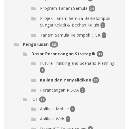
Program Tanam Semula
24
Projek Tanam Semula Berkelompok
Sungai Keladi & Bechah Kelubi
2
Tanam Semula Kelompok (TSK
1
Pengurusan
133
Dasar Perancangan Strategik
37
Future Thinking and Scenario Planning
1
Kajian dan Penyelidikan
33
Perancangan RISDA
5
ICT
35
Aplikasi Mobile
1
Aplikasi Web
1
Dasar ICT Sektor Awam