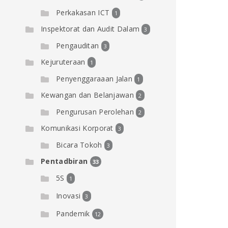
Perkakasan ICT
1
Inspektorat dan Audit Dalam
3
Pengauditan
3
Kejuruteraan
1
Penyenggaraaan Jalan
1
Kewangan dan Belanjawan
2
Pengurusan Perolehan
2
Komunikasi Korporat
3
Bicara Tokoh
3
Pentadbiran
33
5S
1
Inovasi
3
Pandemik
12