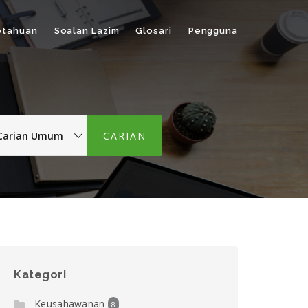
etahuan
Soalan Lazim
Glosari
Pengguna
Kategori
Keusahawanan
8