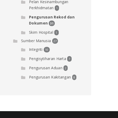
Pelan Kesinambungan
Perkhidmatan
1
Pengurusan Rekod dan
Dokumen
31
Skim Hospital
1
Sumber Manusia
27
Integriti
10
Pengisytiharan Harta
7
Pengurusan Aduan
2
Pengurusan Kakitangan
8