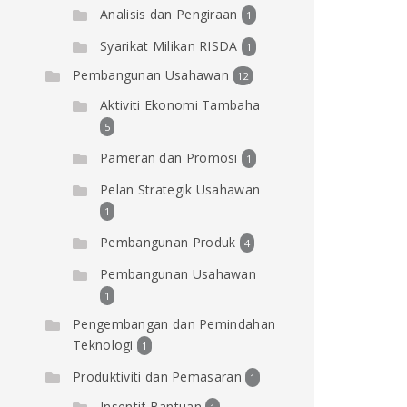
Analisis dan Pengiraan
1
Syarikat Milikan RISDA
1
Pembangunan Usahawan
12
Aktiviti Ekonomi Tambaha
5
Pameran dan Promosi
1
Pelan Strategik Usahawan
1
Pembangunan Produk
4
Pembangunan Usahawan
1
Pengembangan dan Pemindahan
Teknologi
1
Produktiviti dan Pemasaran
1
Insentif Bantuan