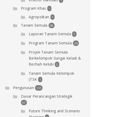
1
Program Khas
1
Agropolitan
1
Tanam Semula
28
Laporan Tanam Semula
1
Program Tanam Semula
24
Projek Tanam Semula
Berkelompok Sungai Keladi &
Bechah Kelubi
2
Tanam Semula Kelompok
(TSK
1
Pengurusan
133
Dasar Perancangan Strategik
37
Future Thinking and Scenario
Planning