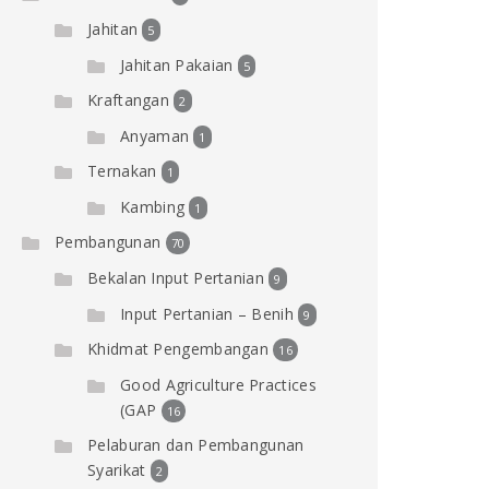
Jahitan
5
Jahitan Pakaian
5
Kraftangan
2
Anyaman
1
Ternakan
1
Kambing
1
Pembangunan
70
Bekalan Input Pertanian
9
Input Pertanian – Benih
9
Khidmat Pengembangan
16
Good Agriculture Practices
(GAP
16
Pelaburan dan Pembangunan
Syarikat
2