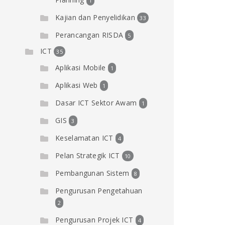
1
Kajian dan Penyelidikan
33
Perancangan RISDA
5
ICT
35
Aplikasi Mobile
1
Aplikasi Web
1
Dasar ICT Sektor Awam
1
GIS
3
Keselamatan ICT
4
Pelan Strategik ICT
10
Pembangunan Sistem
8
Pengurusan Pengetahuan
2
Pengurusan Projek ICT
4