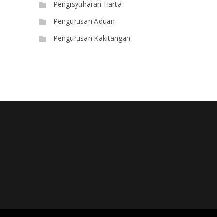
Pengisytiharan Harta
Pengurusan Aduan
Pengurusan Kakitangan