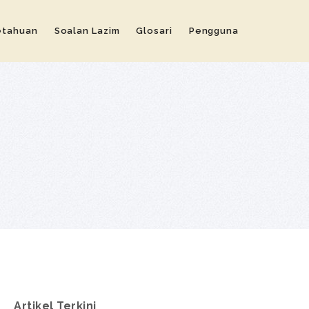
etahuan
Soalan Lazim
Glosari
Pengguna
Artikel Terkini