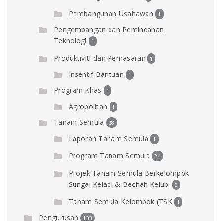
Pembangunan Usahawan
1
Pengembangan dan Pemindahan
Teknologi
1
Produktiviti dan Pemasaran
1
Insentif Bantuan
1
Program Khas
1
Agropolitan
1
Tanam Semula
28
Laporan Tanam Semula
1
Program Tanam Semula
24
Projek Tanam Semula Berkelompok
Sungai Keladi & Bechah Kelubi
2
Tanam Semula Kelompok (TSK
1
Pengurusan
133