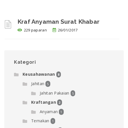
Kraf Anyaman Surat Khabar
229 paparan
26/01/2017
Kategori
Keusahawanan
8
Jahitan
5
Jahitan Pakaian
5
Kraftangan
2
Anyaman
1
Ternakan
1