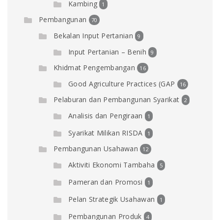
Kambing
1
Pembangunan
70
Bekalan Input Pertanian
9
Input Pertanian – Benih
9
Khidmat Pengembangan
16
Good Agriculture Practices (GAP
16
Pelaburan dan Pembangunan Syarikat
2
Analisis dan Pengiraan
1
Syarikat Milikan RISDA
1
Pembangunan Usahawan
12
Aktiviti Ekonomi Tambaha
5
Pameran dan Promosi
1
Pelan Strategik Usahawan
1
Pembangunan Produk
4