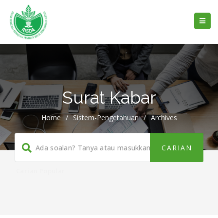
Surat Kabar
Home
/
Sistem-Pengetahuan
/
Archives
Carian Popular
Panduan
,
Buku