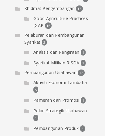
Khidmat Pengembangan
16
Good Agriculture Practices
(GAP
16
Pelaburan dan Pembangunan
Syarikat
2
Analisis dan Pengiraan
1
Syarikat Milikan RISDA
1
Pembangunan Usahawan
12
Aktiviti Ekonomi Tambaha
5
Pameran dan Promosi
1
Pelan Strategik Usahawan
1
Pembangunan Produk
4