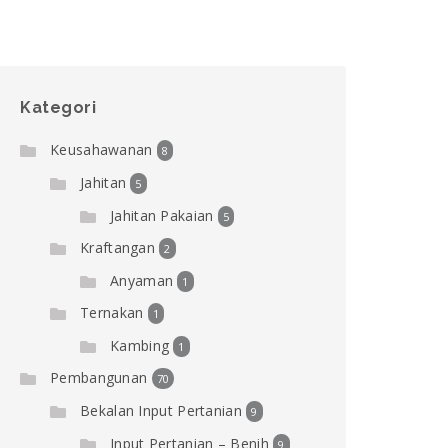
Kategori
Keusahawanan
8
Jahitan
5
Jahitan Pakaian
5
Kraftangan
2
Anyaman
1
Ternakan
1
Kambing
1
Pembangunan
70
Bekalan Input Pertanian
9
Input Pertanian – Benih
9