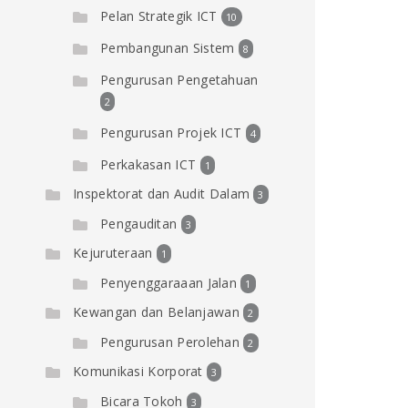
Pelan Strategik ICT
10
Pembangunan Sistem
8
Pengurusan Pengetahuan
2
Pengurusan Projek ICT
4
Perkakasan ICT
1
Inspektorat dan Audit Dalam
3
Pengauditan
3
Kejuruteraan
1
Penyenggaraaan Jalan
1
Kewangan dan Belanjawan
2
Pengurusan Perolehan
2
Komunikasi Korporat
3
Bicara Tokoh
3