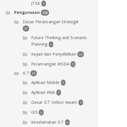
(TSK
1
Pengurusan
133
Dasar Perancangan Strategik
37
Future Thinking and Scenario
Planning
1
Kajian dan Penyelidikan
33
Perancangan RISDA
5
ICT
35
Aplikasi Mobile
1
Aplikasi Web
1
Dasar ICT Sektor Awam
1
GIS
3
Keselamatan ICT
4