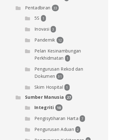
Pentadbiran
33
5S
1
Inovasi
3
Pandemik
12
Pelan Kesinambungan
Perkhidmatan
1
Pengurusan Rekod dan
Dokumen
31
Skim Hospital
1
Sumber Manusia
27
Integriti
10
Pengisytiharan Harta
7
Pengurusan Aduan
2