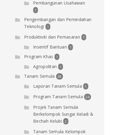
Pembangunan Usahawan
1
Pengembangan dan Pemindahan
Teknologi
1
Produktiviti dan Pemasaran
1
Insentif Bantuan
1
Program Khas
1
Agropolitan
1
Tanam Semula
28
Laporan Tanam Semula
1
Program Tanam Semula
24
Projek Tanam Semula
Berkelompok Sungai Keladi &
Bechah Kelubi
2
Tanam Semula Kelompok