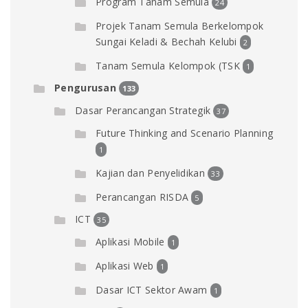
Program Tanam Semula
24
Projek Tanam Semula Berkelompok
Sungai Keladi & Bechah Kelubi
2
Tanam Semula Kelompok (TSK
1
Pengurusan
133
Dasar Perancangan Strategik
37
Future Thinking and Scenario Planning
1
Kajian dan Penyelidikan
33
Perancangan RISDA
5
ICT
35
Aplikasi Mobile
1
Aplikasi Web
1
Dasar ICT Sektor Awam
1