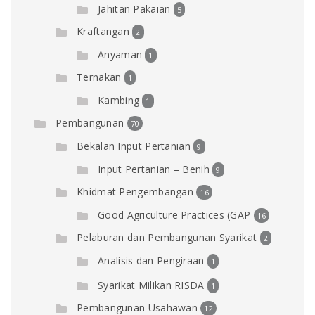
Jahitan Pakaian
5
Kraftangan
2
Anyaman
1
Ternakan
1
Kambing
1
Pembangunan
70
Bekalan Input Pertanian
9
Input Pertanian – Benih
9
Khidmat Pengembangan
16
Good Agriculture Practices (GAP
16
Pelaburan dan Pembangunan Syarikat
2
Analisis dan Pengiraan
1
Syarikat Milikan RISDA
1
Pembangunan Usahawan
12