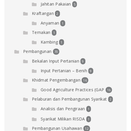
Jahitan Pakaian
5
Kraftangan
2
Anyaman
1
Ternakan
1
Kambing
1
Pembangunan
70
Bekalan Input Pertanian
9
Input Pertanian – Benih
9
Khidmat Pengembangan
16
Good Agriculture Practices (GAP
16
Pelaburan dan Pembangunan Syarikat
2
Analisis dan Pengiraan
1
Syarikat Milikan RISDA
1
Pembangunan Usahawan
12