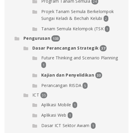
Program Tanam Semula
24
Projek Tanam Semula Berkelompok
Sungai Keladi & Bechah Kelubi
2
Tanam Semula Kelompok (TSK
1
Pengurusan
133
Dasar Perancangan Strategik
37
Future Thinking and Scenario Planning
1
Kajian dan Penyelidikan
33
Perancangan RISDA
5
ICT
35
Aplikasi Mobile
1
Aplikasi Web
1
Dasar ICT Sektor Awam
1