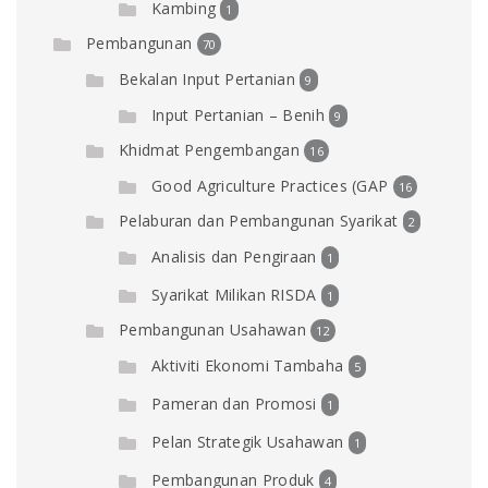
Kambing
1
Pembangunan
70
Bekalan Input Pertanian
9
Input Pertanian – Benih
9
Khidmat Pengembangan
16
Good Agriculture Practices (GAP
16
Pelaburan dan Pembangunan Syarikat
2
Analisis dan Pengiraan
1
Syarikat Milikan RISDA
1
Pembangunan Usahawan
12
Aktiviti Ekonomi Tambaha
5
Pameran dan Promosi
1
Pelan Strategik Usahawan
1
Pembangunan Produk
4