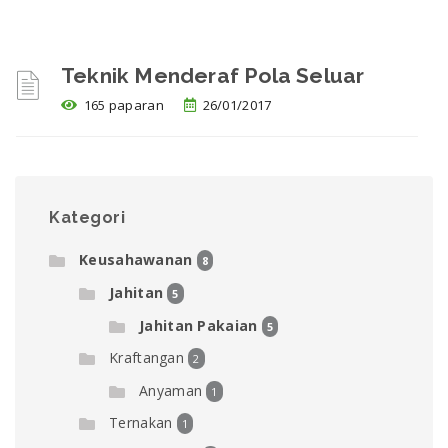
Teknik Menderaf Pola Seluar
165 paparan
26/01/2017
Kategori
Keusahawanan
8
Jahitan
5
Jahitan Pakaian
5
Kraftangan
2
Anyaman
1
Ternakan
1