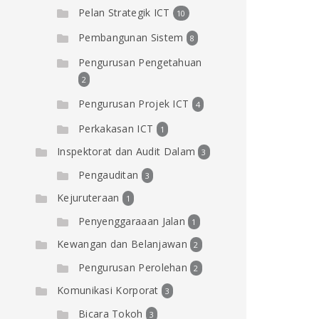
Pelan Strategik ICT
10
Pembangunan Sistem
8
Pengurusan Pengetahuan
2
Pengurusan Projek ICT
4
Perkakasan ICT
1
Inspektorat dan Audit Dalam
3
Pengauditan
3
Kejuruteraan
1
Penyenggaraaan Jalan
1
Kewangan dan Belanjawan
2
Pengurusan Perolehan
2
Komunikasi Korporat
3
Bicara Tokoh
3