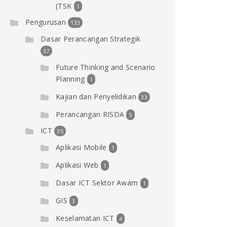
(TSK
1
Pengurusan
133
Dasar Perancangan Strategik
37
Future Thinking and Scenario
Planning
1
Kajian dan Penyelidikan
33
Perancangan RISDA
5
ICT
35
Aplikasi Mobile
1
Aplikasi Web
1
Dasar ICT Sektor Awam
1
GIS
3
Keselamatan ICT
4