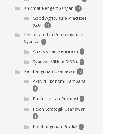
Khidmat Pengembangan
16
Good Agriculture Practices
(GAP
16
Pelaburan dan Pembangunan
Syarikat
2
Analisis dan Pengiraan
1
Syarikat Milikan RISDA
1
Pembangunan Usahawan
12
Aktiviti Ekonomi Tambaha
5
Pameran dan Promosi
1
Pelan Strategik Usahawan
1
Pembangunan Produk
4