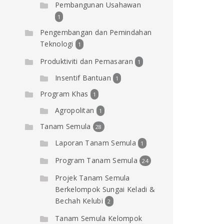
Pembangunan Usahawan
1
Pengembangan dan Pemindahan
Teknologi
1
Produktiviti dan Pemasaran
1
Insentif Bantuan
1
Program Khas
1
Agropolitan
1
Tanam Semula
28
Laporan Tanam Semula
1
Program Tanam Semula
24
Projek Tanam Semula
Berkelompok Sungai Keladi &
Bechah Kelubi
2
Tanam Semula Kelompok