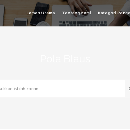
Laman Utama
Tentang Kami
Kategori Peng
Pola Blaus
Home
/
Sistem-Pengetahuan
/
Archives