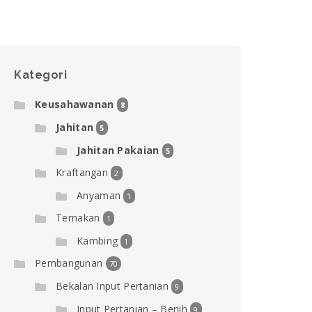
Kategori
Keusahawanan
8
Jahitan
5
Jahitan Pakaian
5
Kraftangan
2
Anyaman
1
Ternakan
1
Kambing
1
Pembangunan
70
Bekalan Input Pertanian
9
Input Pertanian – Benih
9