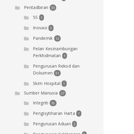
Pentadbiran
33
5S
1
Inovasi
3
Pandemik
12
Pelan Kesinambungan
Perkhidmatan
1
Pengurusan Rekod dan
Dokumen
31
Skim Hospital
1
Sumber Manusia
27
Integriti
10
Pengisytiharan Harta
7
Pengurusan Aduan
2