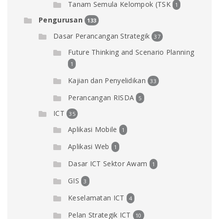
Tanam Semula Kelompok (TSK
1
Pengurusan
133
Dasar Perancangan Strategik
37
Future Thinking and Scenario Planning
1
Kajian dan Penyelidikan
33
Perancangan RISDA
5
ICT
35
Aplikasi Mobile
1
Aplikasi Web
1
Dasar ICT Sektor Awam
1
GIS
3
Keselamatan ICT
4
Pelan Strategik ICT
10