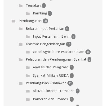
Ternakan
1
Kambing
1
Pembangunan
70
Bekalan Input Pertanian
9
Input Pertanian – Benih
9
Khidmat Pengembangan
16
Good Agriculture Practices (GAP
16
Pelaburan dan Pembangunan Syarikat
2
Analisis dan Pengiraan
1
Syarikat Milikan RISDA
1
Pembangunan Usahawan
12
Aktiviti Ekonomi Tambaha
5
Pameran dan Promosi
1