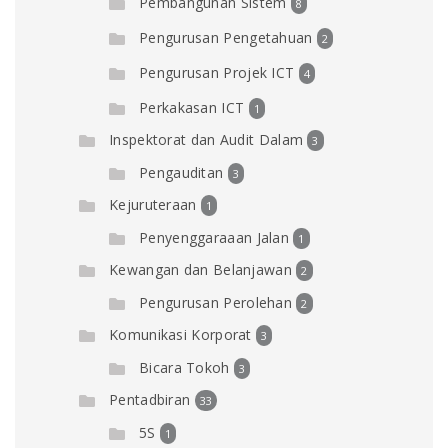
Pembangunan Sistem
8
Pengurusan Pengetahuan
2
Pengurusan Projek ICT
4
Perkakasan ICT
1
Inspektorat dan Audit Dalam
3
Pengauditan
3
Kejuruteraan
1
Penyenggaraaan Jalan
1
Kewangan dan Belanjawan
2
Pengurusan Perolehan
2
Komunikasi Korporat
3
Bicara Tokoh
3
Pentadbiran
33
5S
1