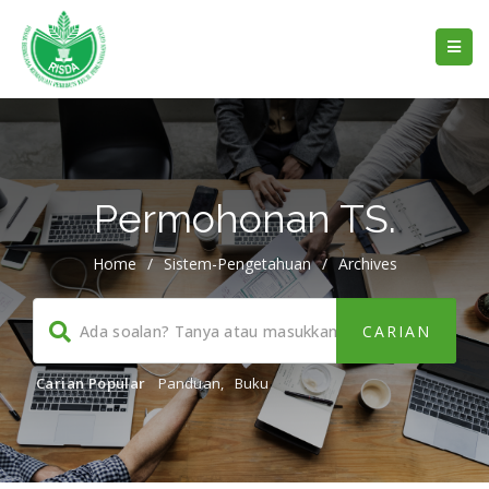
Permohonan TS.
Home
/
Sistem-Pengetahuan
/
Archives
Carian Popular
Panduan
,
Buku