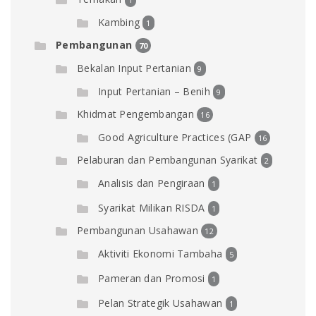
Kambing
1
Pembangunan
70
Bekalan Input Pertanian
9
Input Pertanian – Benih
9
Khidmat Pengembangan
16
Good Agriculture Practices (GAP
16
Pelaburan dan Pembangunan Syarikat
2
Analisis dan Pengiraan
1
Syarikat Milikan RISDA
1
Pembangunan Usahawan
12
Aktiviti Ekonomi Tambaha
5
Pameran dan Promosi
1
Pelan Strategik Usahawan
1