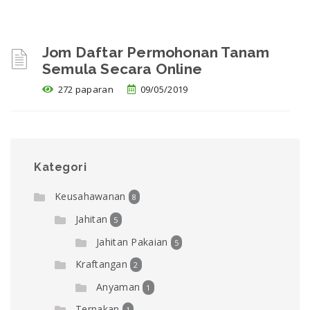
Jom Daftar Permohonan Tanam
Semula Secara Online
272 paparan
09/05/2019
Kategori
Keusahawanan
8
Jahitan
5
Jahitan Pakaian
5
Kraftangan
2
Anyaman
1
Ternakan
1