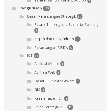
Tanam Semula Kelompok (TSK
1
Pengurusan
133
Dasar Perancangan Strategik
37
Future Thinking and Scenario Planning
1
Kajian dan Penyelidikan
33
Perancangan RISDA
5
ICT
35
Aplikasi Mobile
1
Aplikasi Web
1
Dasar ICT Sektor Awam
1
GIS
3
Keselamatan ICT
4
Pelan Strategik ICT
10