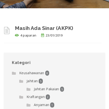
Masih Ada Sinar (AKPK)
4 paparan
23/01/2019
Kategori
Keusahawanan
8
Jahitan
5
Jahitan Pakaian
5
Kraftangan
2
Anyaman
1