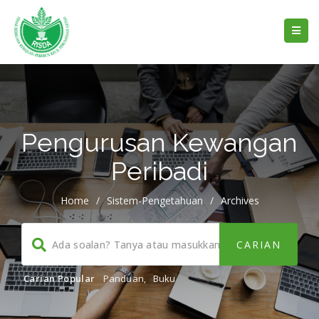
Pengurusan Kewangan
Peribadi
Home
/
Sistem-Pengetahuan
/
Archives
Carian Popular
Panduan
,
Buku