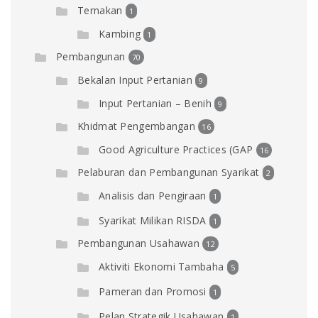
Ternakan
1
Kambing
1
Pembangunan
70
Bekalan Input Pertanian
9
Input Pertanian – Benih
9
Khidmat Pengembangan
16
Good Agriculture Practices (GAP
16
Pelaburan dan Pembangunan Syarikat
2
Analisis dan Pengiraan
1
Syarikat Milikan RISDA
1
Pembangunan Usahawan
12
Aktiviti Ekonomi Tambaha
5
Pameran dan Promosi
1
Pelan Strategik Usahawan
1