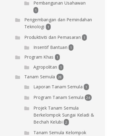
Pembangunan Usahawan
1
Pengembangan dan Pemindahan
Teknologi
1
Produktiviti dan Pemasaran
1
Insentif Bantuan
1
Program Khas
1
Agropolitan
1
Tanam Semula
28
Laporan Tanam Semula
1
Program Tanam Semula
24
Projek Tanam Semula
Berkelompok Sungai Keladi &
Bechah Kelubi
2
Tanam Semula Kelompok