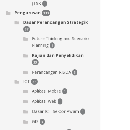
(TSK
1
Pengurusan
133
Dasar Perancangan Strategik
37
Future Thinking and Scenario
Planning
1
Kajian dan Penyelidikan
33
Perancangan RISDA
5
ICT
35
Aplikasi Mobile
1
Aplikasi Web
1
Dasar ICT Sektor Awam
1
GIS
3