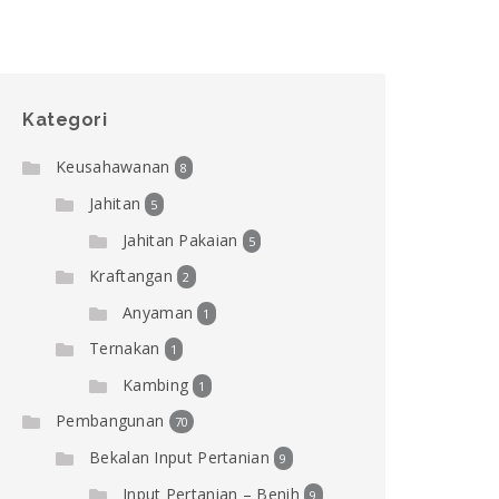
Kategori
Keusahawanan
8
Jahitan
5
Jahitan Pakaian
5
Kraftangan
2
Anyaman
1
Ternakan
1
Kambing
1
Pembangunan
70
Bekalan Input Pertanian
9
Input Pertanian – Benih
9