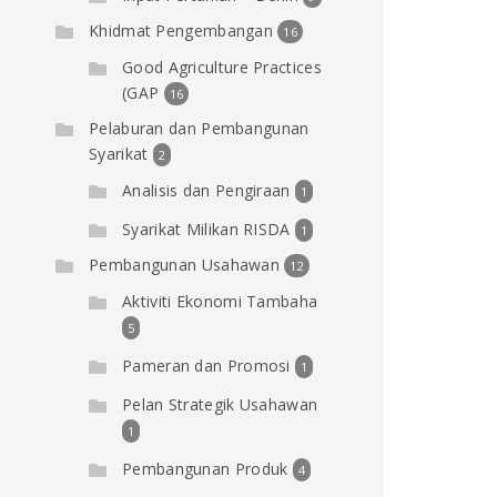
Khidmat Pengembangan
16
Good Agriculture Practices
(GAP
16
Pelaburan dan Pembangunan
Syarikat
2
Analisis dan Pengiraan
1
Syarikat Milikan RISDA
1
Pembangunan Usahawan
12
Aktiviti Ekonomi Tambaha
5
Pameran dan Promosi
1
Pelan Strategik Usahawan
1
Pembangunan Produk
4