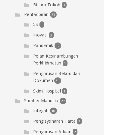
Bicara Tokoh
3
Pentadbiran
33
5S
1
Inovasi
3
Pandemik
12
Pelan Kesinambungan
Perkhidmatan
1
Pengurusan Rekod dan
Dokumen
31
Skim Hospital
1
Sumber Manusia
27
Integriti
10
Pengisytiharan Harta
7
Pengurusan Aduan
2